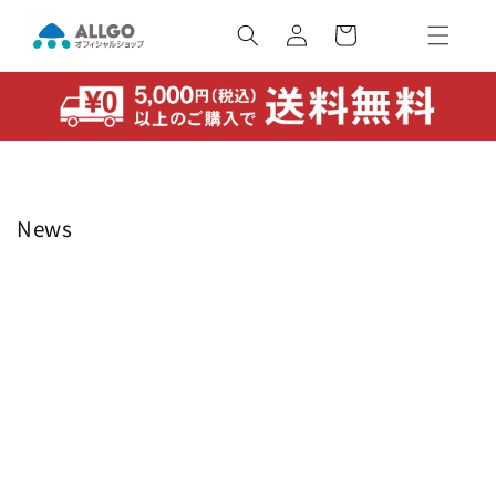
コンテ
カ
ンツに
ー
ロ
進む
ト
グ
イ
ン
News