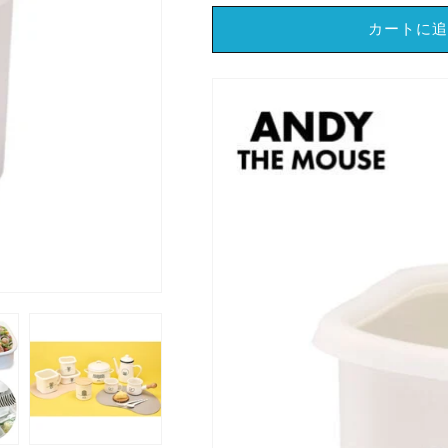
瑯
瑯
カートに追
ANDY
ANDY
THE
THE
MOUSE（ね
MOUSE（ね
ず
ず
み
み
の
の
ANDY）
ANDY）
ホ
ホ
ー
ー
ロ
ロ
ー
ー
キ
キ
ュ
ュ
ー
ー
ブ
ブ
ス
ス
ト
ト
ッ
ッ