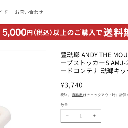
イド
お問い合わせ
豊琺瑯 ANDY THE 
ーブストッカーS AMJ-
ードコンテナ 琺瑯キッ
通
¥3,740
常
税込。
配送料
はチェックアウト時に計算
価
数量
格
豊
豊
琺
琺