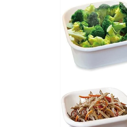
減
増
ら
や
す
す