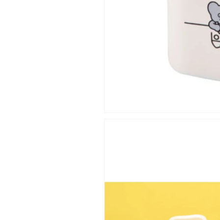
カ
カ
ー
ー
S
S
AMJ-
AMJ-
2314【琺
2314【琺
瑯
瑯
保
保
存
存
容
容
器
器
ス
ス
ト
ト
ッ
ッ
カ
カ
ー
ー
フ
フ
ー
ー
ド
ド
コ
コ