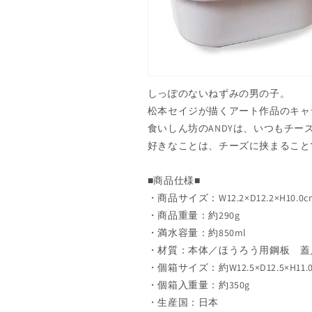
しっぽのないねずみの男の子。
松本セイジが描くアート作品のキャ
食いしん坊のANDYは、いつもチー
好きなことは、チーズに挟まること
■商品仕様■
・商品サイズ：W12.2×D12.2×H10.0c
・商品重量：約290g
・満水容量：約850ml
・材質：本体／ほうろう用鋼板 蓋
・個箱サイズ：約W12.5×D12.5×H11
・個箱入重量：約350g
・生産国：日本