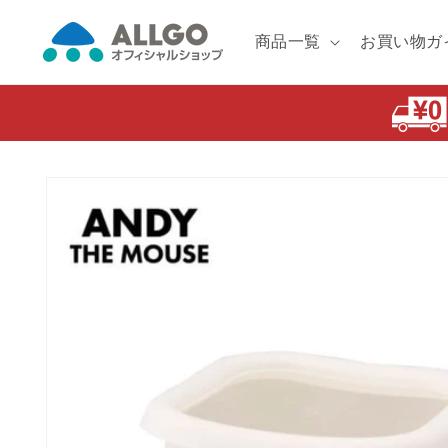
コンテ
ンツに
進む
商品一覧
お買い物ガ
商品情
報にス
キップ