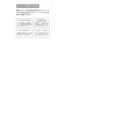
(1)
を
開
く