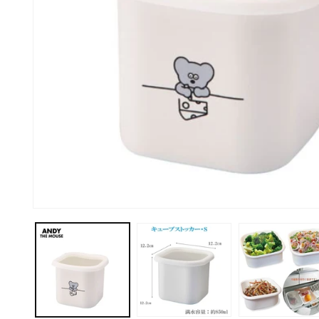
モ
ー
ダ
ル
で
メ
デ
ィ
ア