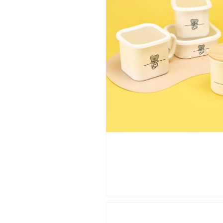
ン
ン
テ
テ
ナ
ナ
琺
琺
瑯
瑯
キ
キ
ッ
ッ
チ
チ
ン
ン
用
用
品
品
日
日
本
本
製】
製】
の
の
数
数
量
量
を
を