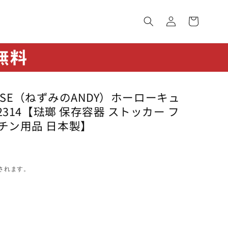
ロ
カ
グ
ー
イ
ト
ン
MOUSE（ねずみのANDY）ホーローキュ
2314【琺瑯 保存容器 ストッカー フ
チン用品 日本製】
されます。