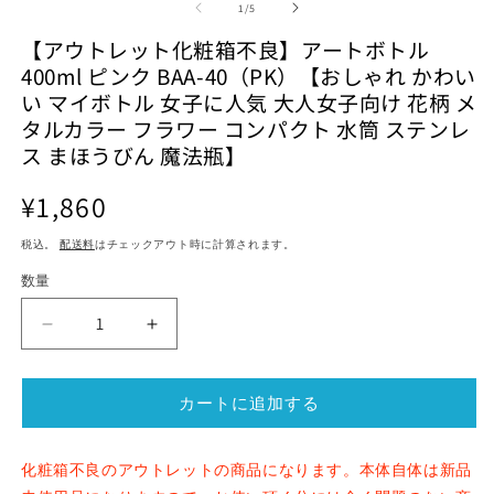
ダ
ダ
の
1
/
5
ル
ル
【アウトレット化粧箱不良】アートボトル
で
で
メ
メ
400ml ピンク BAA-40（PK）【おしゃれ かわい
デ
デ
い マイボトル 女子に人気 大人女子向け 花柄 メ
ィ
ィ
タルカラー フラワー コンパクト 水筒 ステンレ
ア
ア
(1)
(2)
(3
ス まほうびん 魔法瓶】
を
を
開
開
通
¥1,860
く
く
常
税込。
配送料
はチェックアウト時に計算されます。
価
格
数量
【ア
【ア
ウ
ウ
ト
ト
カートに追加する
レ
レ
ッ
ッ
ト
ト
化粧箱不良のアウトレットの商品になります。本体自体は新品