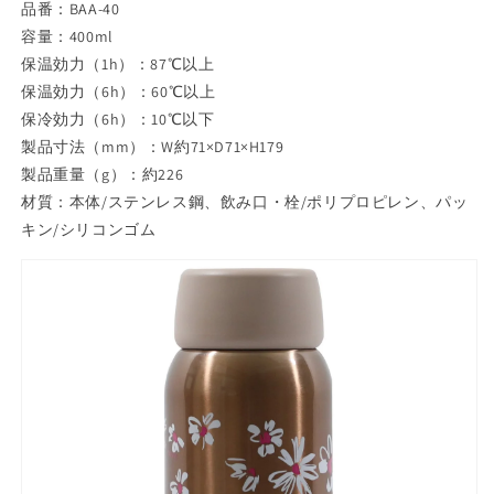
ゃ
ゃ
品番：BAA-40
れ
れ
容量：400ml
か
か
保温効力（1h）：87℃以上
わ
わ
保温効力（6h）：60℃以上
い
い
保冷効力（6h）：10℃以下
い
い
製品寸法（mm）：W約71×D71×H179
マ
マ
製品重量（g）：約226
イ
イ
材質：本体/ステンレス鋼、飲み口・栓/ポリプロピレン、パッ
ボ
ボ
キン/シリコンゴム
ト
ト
ル
ル
女
女
子
子
に
に
人
人
気
気
大
大
人
人
女
女