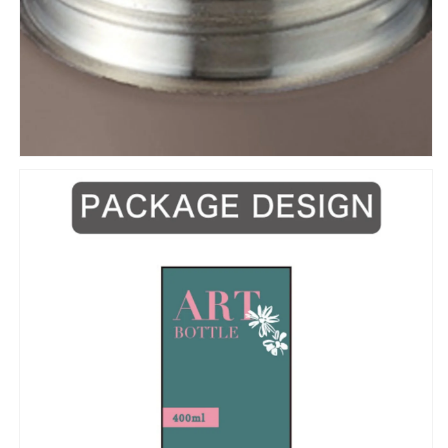
量
量
を
を
減
増
ら
や
す
す