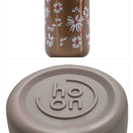
子
子
向
向
け
け
花
花
柄
柄
メ
メ
タ
タ
ル
ル
カ
カ
ラ
ラ
ー
ー
フ
フ
ラ
ラ
ワ
ワ
ー
ー
コ
コ
ン
ン
パ
パ
ク
ク