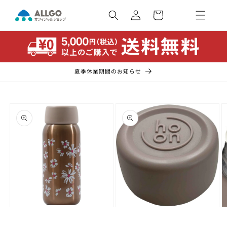
コンテ
カ
ンツに
ー
ロ
進む
ト
グ
イ
ン
夏季休業期間のお知らせ
商品情
報にス
キップ
モ
モ
ー
ー