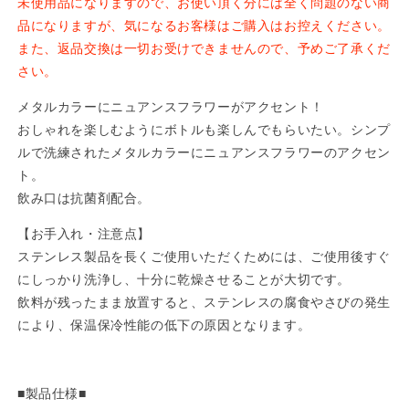
化
化
未使用品になりますので、お使い頂く分には全く問題のない商
粧
粧
品になりますが、気になるお客様はご購入はお控えください。
箱
箱
また、返品交換は一切お受けできませんので、予めご了承くだ
不
不
さい。
良】
良】
メタルカラーにニュアンスフラワーがアクセント！
ア
ア
おしゃれを楽しむようにボトルも楽しんでもらいたい。シンプ
ー
ー
ルで洗練されたメタルカラーにニュアンスフラワーのアクセン
ト
ト
ボ
ボ
ト。
ト
ト
飲み口は抗菌剤配合。
ル
ル
【お手入れ・注意点】
400ml
400ml
ステンレス製品を長くご使用いただくためには、ご使用後すぐ
ピ
ピ
にしっかり洗浄し、十分に乾燥させることが大切です。
ン
ン
飲料が残ったまま放置すると、ステンレスの腐食やさびの発生
ク
ク
BAA-
BAA-
により、保温保冷性能の低下の原因となります。
40（PK）
40（PK）
【お
【お
し
し
■製品仕様■