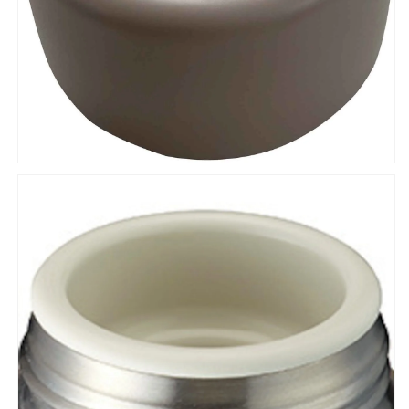
ト
ト
水
水
筒
筒
ス
ス
テ
テ
ン
ン
レ
レ
ス
ス
ま
ま
ほ
ほ
う
う
び
び
ん
ん
魔
魔
法
法
瓶】
瓶】
の
の
数
数