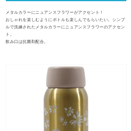
ト
ト
ル
ル
メタルカラーにニュアンスフラワーがアクセント！
400ml
400ml
おしゃれを楽しむようにボトルも楽しんでもらいたい。シンプ
イ
イ
ルで洗練されたメタルカラーにニュアンスフラワーのアクセン
エ
エ
ト。
ロ
ロ
飲み口は抗菌剤配合。
ー
ー
BAA-
BAA-
40（YE）
40（YE）
【お
【お
し
し
ゃ
ゃ
れ
れ
か
か
わ
わ
い
い
い
い
マ
マ
イ
イ