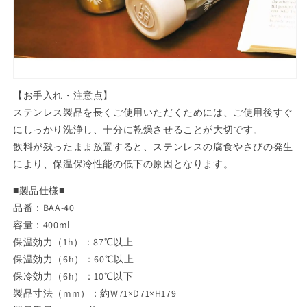
【お手入れ・注意点】
ステンレス製品を長くご使用いただくためには、ご使用後すぐ
にしっかり洗浄し、十分に乾燥させることが大切です。
飲料が残ったまま放置すると、ステンレスの腐食やさびの発生
により、保温保冷性能の低下の原因となります。
■製品仕様■
品番：BAA-40
容量：400ml
保温効力（1h）：87℃以上
保温効力（6h）：60℃以上
保冷効力（6h）：10℃以下
製品寸法（mm）：約W71×D71×H179