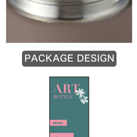
ス
ス
ま
ま
ほ
ほ
う
う
び
び
ん
ん
魔
魔
法
法
瓶】
瓶】
の
の
数
数
量
量
を
を
減
増
ら
や
す
す