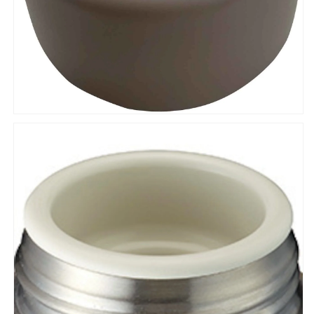
ル
ル
カ
カ
ラ
ラ
ー
ー
フ
フ
ラ
ラ
ワ
ワ
ー
ー
コ
コ
ン
ン
パ
パ
ク
ク
ト
ト
水
水
筒
筒
ス
ス
テ
テ
ン
ン
レ
レ