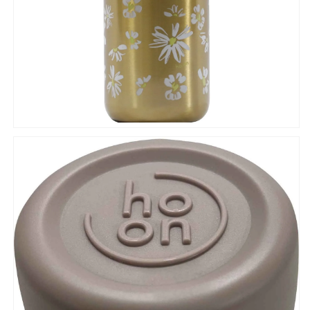
ボ
ボ
ト
ト
ル
ル
女
女
子
子
に
に
人
人
気
気
大
大
人
人
女
女
子
子
向
向
け
け
花
花
柄
柄
メ
メ
タ
タ