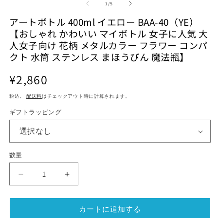
ダ
ダ
の
1
/
5
ル
ル
アートボトル 400ml イエロー BAA-40（YE）
で
で
メ
メ
【おしゃれ かわいい マイボトル 女子に人気 大
デ
デ
人女子向け 花柄 メタルカラー フラワー コンパ
ィ
ィ
クト 水筒 ステンレス まほうびん 魔法瓶】
ア
ア
(1)
(2)
(3
を
を
通
¥2,860
開
開
常
く
く
税込。
配送料
はチェックアウト時に計算されます。
価
格
ギフトラッピング
数量
ア
ア
ー
ー
ト
ト
カートに追加する
ボ
ボ