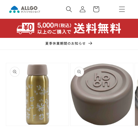
コンテ
カ
ンツに
ー
ロ
進む
ト
グ
イ
ン
夏季休業期間のお知らせ
商品情
報にス
キップ
モ
モ
ー
ー