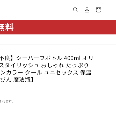
カ
グ
ー
イ
ト
ン
良】シーハーフボトル 400ml オリ
 【スタイリッシュ おしゃれ たっぷり
ンカラー クール ユニセックス 保温
うびん 魔法瓶】
されます。