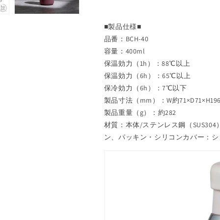
ル
ル
400ml
400ml
■製品仕様■
オ
オ
品番：BCH-40
リ
リ
ー
ー
容量：400ml
ブ
ブ
保温効力（1h）：88℃以上
BCH-
BCH-
保温効力（6h）：65℃以上
40（OL）
40（OL）
保冷効力（6h）：7℃以下
【ス
【ス
製品寸法（mm）：W約71×D71×H19
タ
タ
製品重量（g）：約282
イ
イ
材質：本体/ステンレス鋼（SUS3
リ
リ
ン、パッキン・シリコンカバー：シ
ッ
ッ
シ
シ
ュ
ュ
お
お
し
し
ゃ
ゃ
れ
れ