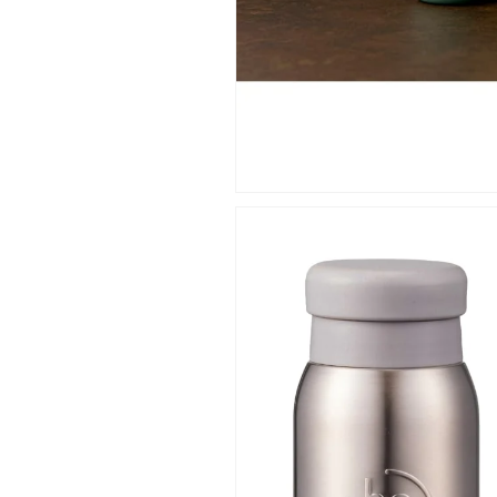
ほ
ほ
う
う
び
び
ん
ん
魔
魔
法
法
瓶】
瓶】
の
の
数
数
量
量
を
を
減
増
ら
や
す
す