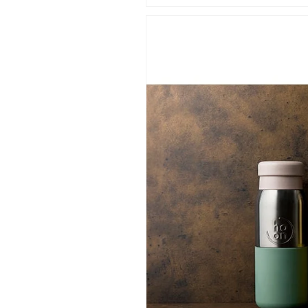
ー
ー
ル
ル
ユ
ユ
ニ
ニ
セ
セ
ッ
ッ
ク
ク
ス
ス
保
保
温
温
保
保
冷
冷
ス
ス
テ
テ
ン
ン
レ
レ
ス
ス
ま
ま