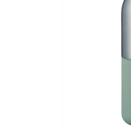
た
た
っ
っ
ぷ
ぷ
り
り
入
入
る
る
抗
抗
菌
菌
剤
剤
配
配
合
合
ツ
ツ
ー
ー
ト
ト
ン
ン
カ
カ
ラ
ラ
ー
ー
ク
ク