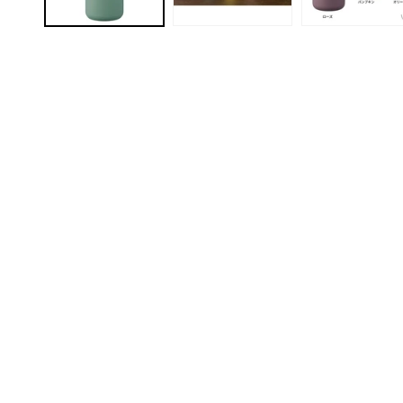
ィ
ア
(1)
を
開
く