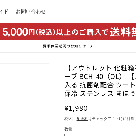
イド
お問い合わせ
夏季休業期間のお知らせ
【アウトレット 化粧箱不
ーブ BCH-40（OL）
入る 抗菌剤配合 ツート
保冷 ステンレス まほ
通
¥1,980
常
税込。
配送料
はチェックアウト時に計算
価
数量