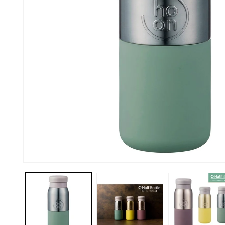
モ
ー
ダ
ル
で
メ
デ