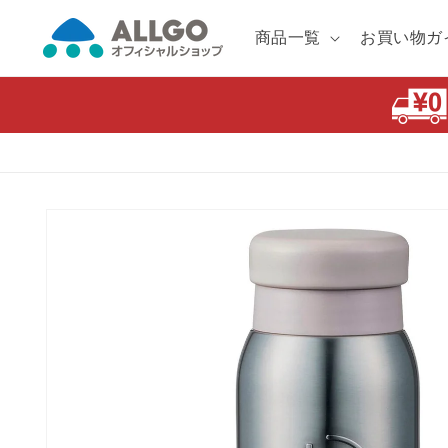
コンテ
ンツに
商品一覧
お買い物ガ
進む
商品情
報にス
キップ