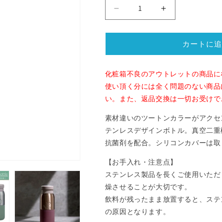
格
【ア
【ア
ウ
ウ
ト
ト
カートに追
レ
レ
ッ
ッ
ト
ト
化粧箱不良のアウトレットの商品に
化
化
使い頂く分には全く問題のない商品
粧
粧
い。また、返品交換は一切お受けで
箱
箱
素材違いのツートンカラーがアクセ
不
不
テンレスデザインボトル。真空二重
良】
良】
抗菌剤を配合。シリコンカバーは取
シ
シ
ー
ー
【お手入れ・注意点】
ハ
ハ
ステンレス製品を長くご使用いただ
ー
ー
燥させることが大切です。
フ
フ
飲料が残ったまま放置すると、ステ
ボ
ボ
の原因となります。
ト
ト