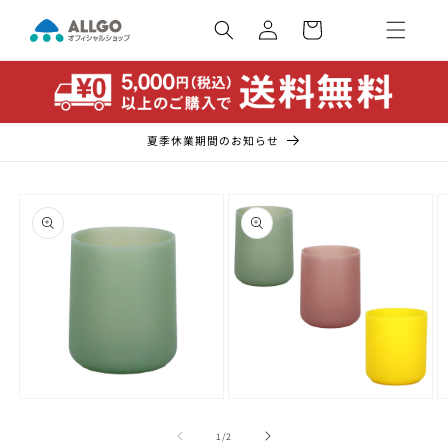
コンテ
カ
ンツに
ー
ロ
進む
ト
グ
イ
ン
夏季休業期間のお知らせ
商品情
報にス
キップ
モ
モ
ー
ー
の
1
/
2
ダ
ダ