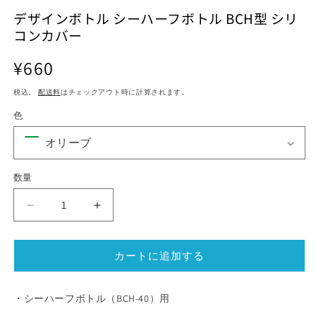
ル
ル
デザインボトル シーハーフボトル BCH型 シリ
で
で
コンカバー
メ
メ
デ
デ
ィ
ィ
通
¥660
ア
ア
常
(1)
(2)
(3
税込。
配送料
はチェックアウト時に計算されます。
価
を
を
開
開
格
色
く
く
数量
デ
デ
ザ
ザ
イ
イ
カートに追加する
ン
ン
ボ
ボ
ト
ト
・シーハーフボトル（BCH-40）用
ル
ル