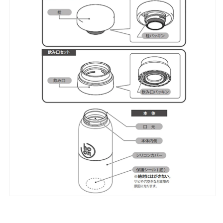
数
数
量
量
を
を
減
増
ら
や
す
す