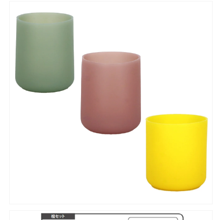
シ
シ
ー
ー
ハ
ハ
ー
ー
フ
フ
ボ
ボ
ト
ト
ル
ル
BCH
BCH
型
型
シ
シ
リ
リ
コ
コ
ン
ン
カ
カ
バ
バ
ー
ー
の
の