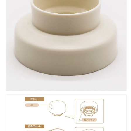
ト
ト
ル
ル
BLO
BLO
型
型
飲
飲
み
み
口
口
セ
セ
ッ
ッ
ト
ト
の
の
数
数
量
量
を
を
減
増
ら
や
す
す