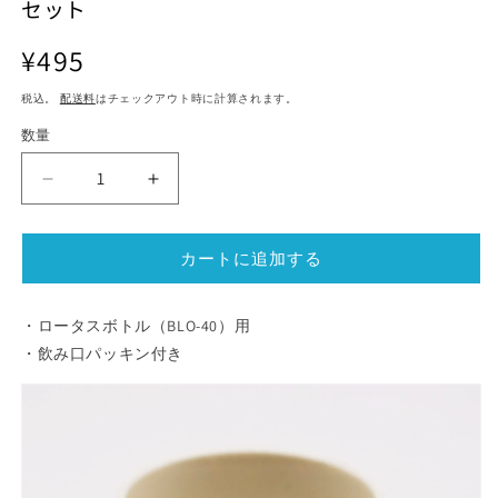
セット
ル
ル
で
で
通
¥495
メ
メ
デ
常
デ
ィ
ィ
税込。
配送料
はチェックアウト時に計算されます。
価
ア
ア
格
(1)
数量
(2)
を
を
開
開
デ
デ
く
く
ザ
ザ
イ
イ
カートに追加する
ン
ン
ボ
ボ
ト
ト
・ロータスボトル（BLO-40）用
ル
ル
・飲み口パッキン付き
ロ
ロ
ー
ー
タ
タ
ス
ス
ボ
ボ