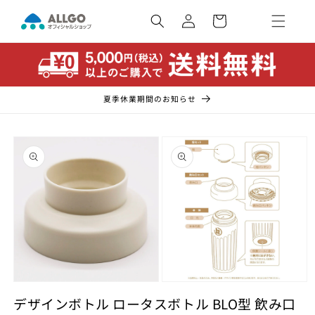
コンテ
カ
ンツに
ー
ロ
進む
ト
グ
イ
ン
夏季休業期間のお知らせ
商品情
報にス
キップ
モ
モ
ー
デザインボトル ロータスボトル BLO型 飲み口
ー
ダ
ダ