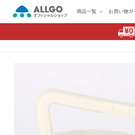
コンテ
ンツに
商品一覧
お買い物ガ
進む
商品情
報にス
キップ