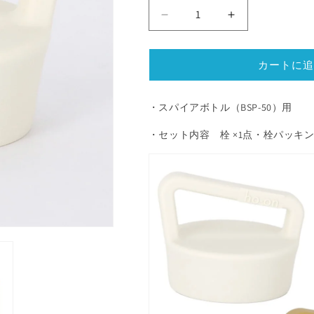
デ
デ
ザ
ザ
イ
イ
カートに追
ン
ン
ボ
ボ
ト
ト
・スパイアボトル（BSP-50）用
ル
ル
・セット内容 栓 ×1点・栓パッキン 
ス
ス
パ
パ
イ
イ
ア
ア
ボ
ボ
ト
ト
ル
ル
BSP
BSP
型
型
栓
栓
セ
セ