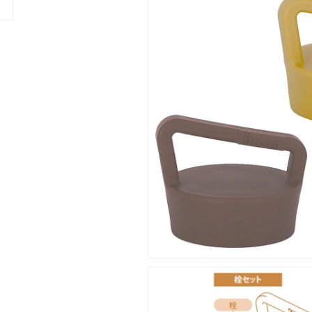
ッ
ッ
ト
ト
の
の
数
数
量
量
を
を
減
増
ら
や
す
す