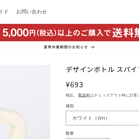
イド
お問い合わせ
夏季休業期間のお知らせ
デザインボトル スパイア
通
¥693
常
税込。
配送料
はチェックアウト時に計算
価
種類
格
数量