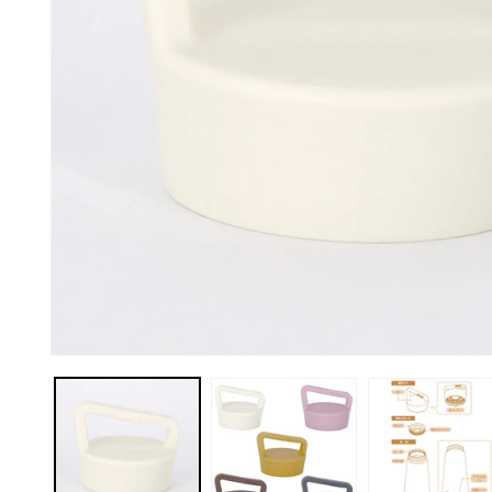
モ
ー
ダ
ル
で
メ
デ