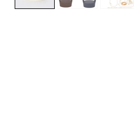
ィ
ア
(1)
を
開
く