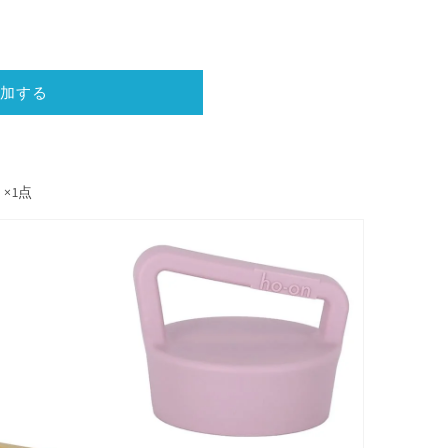
加する
×1点