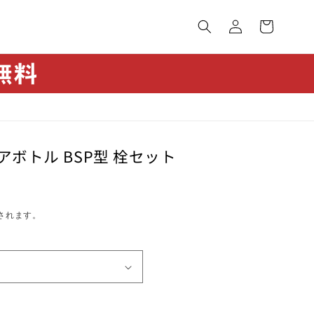
カ
グ
ー
イ
ト
ン
ボトル BSP型 栓セット
されます。