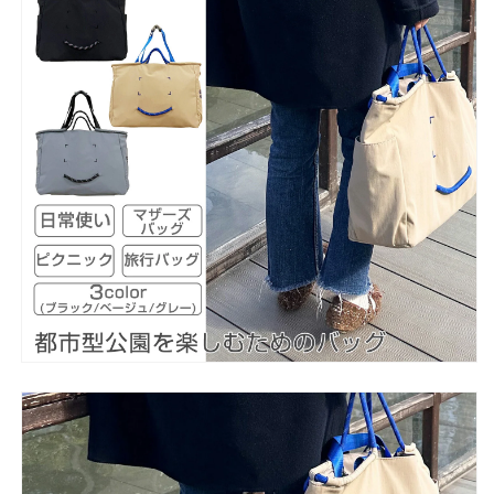
ッ
ッ
グ
グ
ユ
ユ
ニ
ニ
セ
セ
ッ
ッ
ク
ク
ス
ス
通
通
勤
勤
通
通
学
学
公
公
園
園
バ
バ
ッ
ッ
グ
グ
カ
カ
ジ
ジ