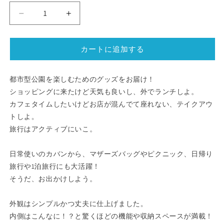
【送
【送
料
料
無
無
カートに追加する
料】
料】
DAY
DAY
OUT®
OUT®
都市型公園を楽しむためのグッズをお届け！
Park
Park
ショッピングに来たけど天気も良いし、外でランチしよ。
TOTE
TOTE
カフェタイムしたいけどお店が混んでて座れない、テイクアウ
パ
パ
トしよ。
ー
ー
旅行はアクティブにいこ。
ク
ク
ト
ト
日常使いのカバンから、マザーズバッグやピクニック、日帰り
ー
ー
旅行や1泊旅行にも大活躍！
ト
ト
dayout
dayout
そうだ、お出かけしよう。
tote
tote
bag
bag
外観はシンプルかつ丈夫に仕上げました。
デ
デ
内側はこんなに！？と驚くほどの機能や収納スペースが満載！