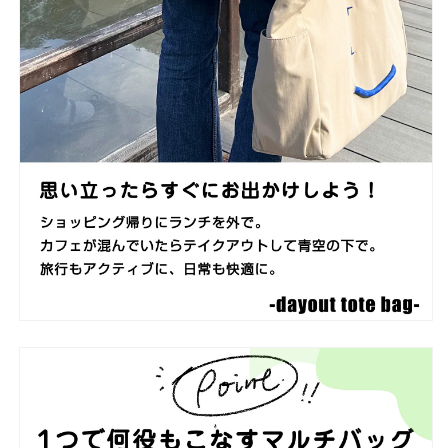
ュ
ュ
ア
ア
ル
ル
バ
バ
ッ
ッ
グ
グ
お
お
し
し
ゃ
ゃ
れ
れ
ナ
ナ
イ
イ
ロ
ロ
ン
ン
製】
製】
の
の
数
数
量
量