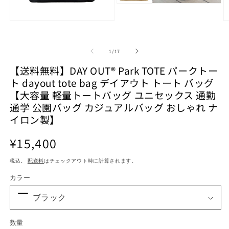
モ
ー
モ
ダ
ー
ル
ダ
で
の
ル
1
/
17
メ
で
デ
【送料無料】DAY OUT® Park TOTE パークトー
メ
ィ
デ
ト dayout tote bag デイアウト トート バッグ
ア
ィ
(2)
【大容量 軽量トートバッグ ユニセックス 通勤
を
ア
通学 公園バッグ カジュアルバッグ おしゃれ ナ
(1)
(3
開
を
く
イロン製】
開
く
通
¥15,400
常
税込。
配送料
はチェックアウト時に計算されます。
価
格
カラー
数量