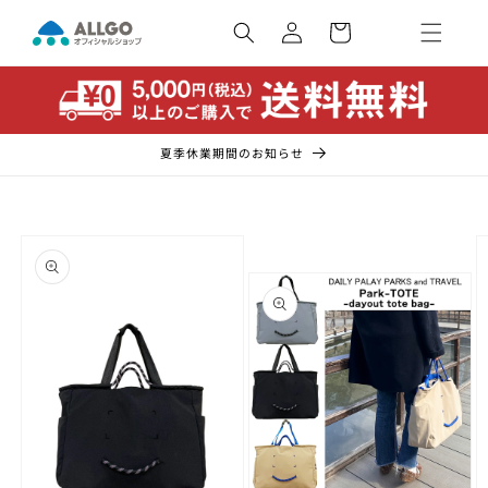
コンテ
カ
ンツに
ー
ロ
進む
ト
グ
イ
ン
夏季休業期間のお知らせ
商品情
報にス
キップ