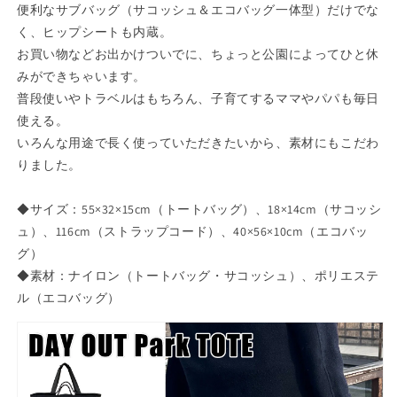
イ
イ
便利なサブバッグ（サコッシュ＆エコバッグ一体型）だけでな
ア
ア
く、ヒップシートも内蔵。
ウ
ウ
お買い物などお出かけついでに、ちょっと公園によってひと休
ト
ト
みができちゃいます。
ト
ト
普段使いやトラベルはもちろん、子育てするママやパパも毎日
ー
ー
使える。
ト
ト
いろんな用途で長く使っていただきたいから、素材にもこだわ
バ
バ
りました。
ッ
ッ
グ
グ
◆サイズ：55×32×15cm（トートバッグ）、18×14cm（サコッシ
【大
【大
ュ）、116cm（ストラップコード）、40×56×10cm（エコバッ
容
容
グ）
量
量
◆素材：ナイロン（トートバッグ・サコッシュ）、ポリエステ
軽
軽
量
量
ル（エコバッグ）
ト
ト
ー
ー
ト
ト
バ
バ