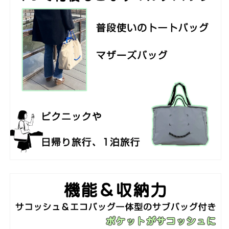
を
を
減
増
ら
や
す
す