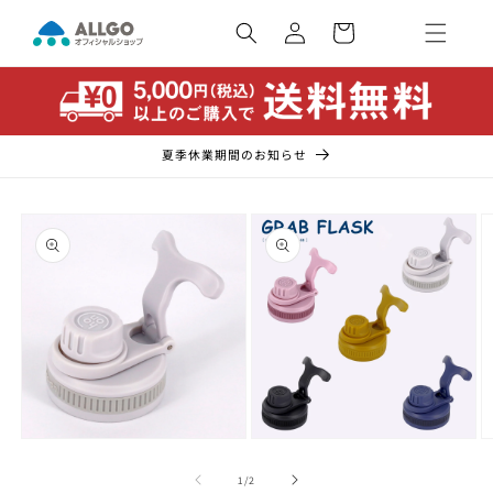
コンテ
カ
ンツに
ー
ロ
進む
ト
グ
イ
ン
夏季休業期間のお知らせ
商品情
報にス
キップ
モ
モ
ー
ー
の
1
/
2
ダ
ダ