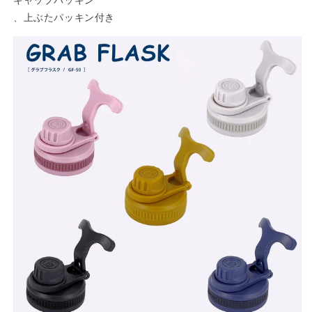
キャップパッキン
グ
グ
、上ぶたパッキン付き
ラ
ラ
ブ
ブ
フ
フ
ラ
ラ
ス
ス
ク
ク
GF
GF
型
型
上
上
ぶ
ぶ
た
た
セ
セ
ッ
ッ
ト
ト
の
の
数
数
量
量