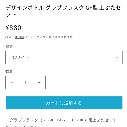
ル
ル
デザインボトル グラブフラスク GF型 上ぶたセ
で
で
ット
メ
メ
デ
デ
ィ
ィ
通
¥880
ア
ア
常
(1)
(2)
(3
税込。
配送料
はチェックアウト時に計算されます。
価
を
を
開
開
格
種類
く
く
数量
デ
デ
ザ
ザ
イ
イ
カートに追加する
ン
ン
ボ
ボ
ト
ト
・グラブフラスク（GF-50・GF-75・GF-100）用上ぶたセット・
ル
ル