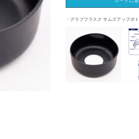
カートに追
ン
ン
ボ
ボ
ト
ト
・グラブフラスク サムズアップボトル
ル
ル
グ
グ
ラ
ラ
ブ
ブ
フ
フ
ラ
ラ
ス
ス
ク
ク
サ
サ
ム
ム
ズ
ズ
ア
ア
ッ
ッ
プ
プ
ボ
ボ
ト
ト