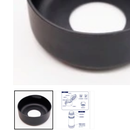
モ
ー
ダ
ル
で
メ
デ
ィ
ア