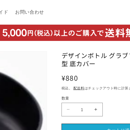
イド
お問い合わせ
デザインボトル グラブ
型 底カバー
通
¥880
常
税込。
配送料
はチェックアウト時に計算
価
数量
格
デ
デ
ザ
ザ
イ
イ