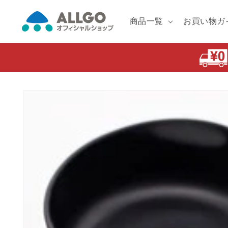
コンテ
ンツに
進む
商品一覧
お買い物ガ
商品情
報にス
キップ