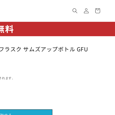
ロ
カ
グ
ー
イ
ト
ン
フラスク サムズアップボトル GFU
されます。