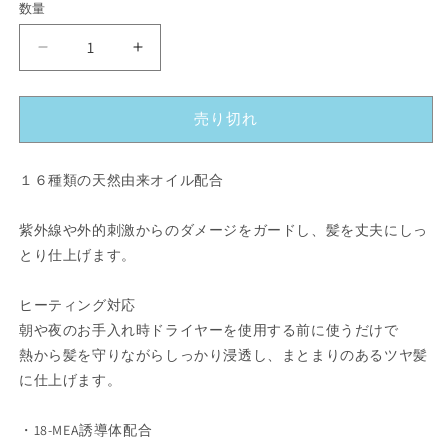
格
数量
く
ハ
ハ
ホ
ホ
ニ
ニ
売り切れ
コ
コ
プ
プ
ロ
ロ
１６種類の天然由来オイル配合
ジ
ジ
ュ
ュ
紫外線や外的刺激からのダメージをガードし、髪を丈夫にしっ
ウ
ウ
とり仕上げます。
ロ
ロ
ク
ク
ヒーティング対応
120ml【ア
120ml【ア
朝や夜のお手入れ時ドライヤーを使用する前に使うだけで
ウ
ウ
熱から髪を守りながらしっかり浸透し、まとまりのあるツヤ髪
ト
ト
に仕上げます。
バ
バ
ス
ス
・18-MEA誘導体配合
ト
ト