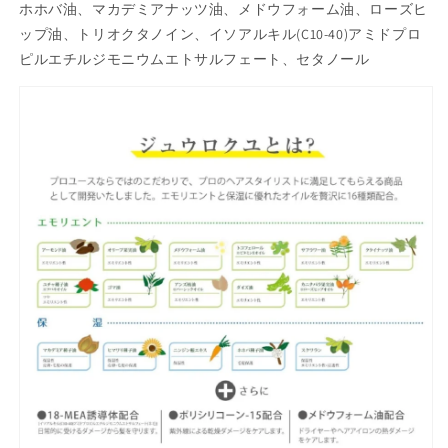
ら
ら
ホホバ油、マカデミアナッツ油、メドウフォーム油、ローズヒ
さ
さ
ップ油、トリオクタノイン、イソアルキル(C10-40)アミドプロ
ら
ら
ピルエチルジモニウムエトサルフェート、セタノール
ダ
ダ
メ
メ
ー
ー
ジ
ジ
ケ
ケ
ア
ア
天
天
然
然
由
由
来
来
オ
オ
イ
イ
ル
ル
ヒ
ヒ
ー
ー
テ
テ