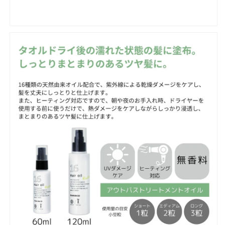
ィ
ィ
ン
ン
グ】
グ】
の
の
数
数
量
量
を
を
減
増
ら
や
す
す