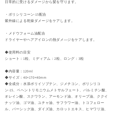
日常的に受けるダメージから髪を守ります。
リ
リ
ー
ー
・ポリシリコーン-15配合
ト
ト
紫外線による乾燥ダメージをケアします。
メ
メ
ン
ン
・メドウフォーム油配合
ト
ト
ドライヤーやヘアアイロンの熱ダメ―ジをケアします。
し
し
っ
っ
◆使用料の目安
と
と
ショート：1粒、ミディアム：2粒、ロング：3粒
り
り
つ
つ
や
や
◆内容量：120ml
髪
髪
◆サイズ：40×170×40mm
サ
サ
◆全成分：水添ポリイソブテン、ジメチコン、ポリシリコ
ラ
ラ
ン-15、ベヘントリモニウムメトサルフェート、パルミチン酸、
サ
サ
オレイン酸、スクワラン、アーモンド油、オリーブ油、ククイ
ラ
ラ
ナッツ油、ゴマ油、ユチャ油、サフラワー油、トコフェロー
さ
さ
ル、パーシック油、ダイズ油、カロットエキス、ヒマワリ油、