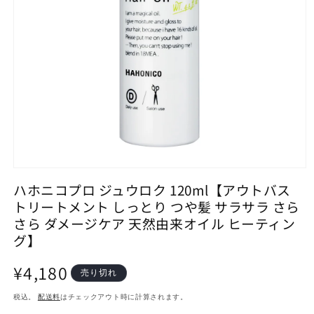
モ
ー
ハホニコプロ ジュウロク 120ml【アウトバス
ダ
トリートメント しっとり つや髪 サラサラ さら
ル
さら ダメージケア 天然由来オイル ヒーティン
で
メ
グ】
デ
ィ
通
¥4,180
売り切れ
ア
常
(1)
を
税込。
配送料
はチェックアウト時に計算されます。
価
開