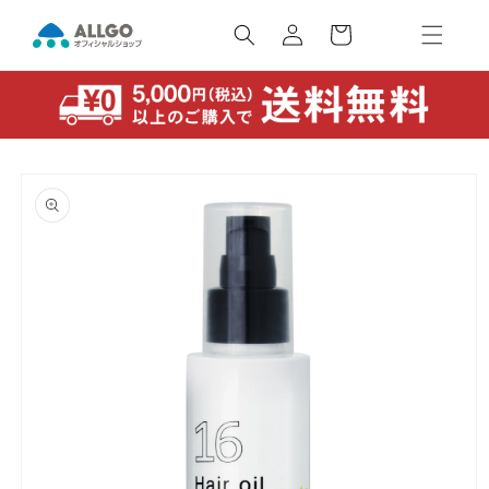
コンテ
カ
ンツに
ー
ロ
進む
ト
グ
イ
ン
商品情
報にス
キップ