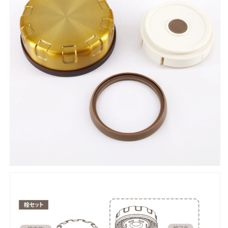
JCW
JCW
型
型
栓
栓
セ
セ
ッ
ッ
ト
ト
の
の
数
数
量
量
を
を
減
増
ら
や
す
す