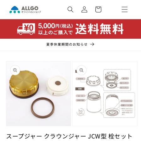
コンテ
カ
ンツに
ー
ロ
進む
ト
グ
イ
ン
夏季休業期間のお知らせ
商品情
報にス
キップ
モ
モ
ー
スープジャー クラウンジャー JCW型 栓セット
ー
ダ
ダ