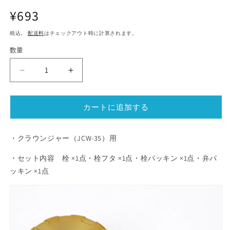
ル
ル
通
¥693
で
で
常
メ
メ
税込。
配送料
はチェックアウト時に計算されます。
デ
価
デ
ィ
ィ
格
数量
ア
ア
(1)
(2)
を
を
ス
ス
開
開
ー
ー
く
く
プ
プ
カートに追加する
ジ
ジ
ャ
ャ
ー
ー
・クラウンジャー（JCW-35）用
ク
ク
・セット内容 栓 ×1点・栓フタ ×1点・栓パッキン ×1点・弁パ
ラ
ラ
ッキン ×1点
ウ
ウ
ン
ン
ジ
ジ
ャ
ャ
ー
ー