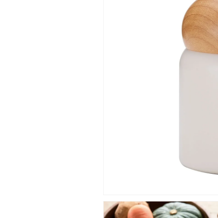
大
大
人
人
女
女
子
子
向
向
け
け
デ
デ
ザ
ザ
ー
ー
ト
ト
サ
サ
ラ
ラ
ダ
ダ
ケ
ケ
ー
ー
ス
ス
ス
ス
ー
ー