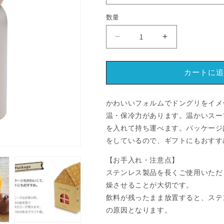
数量
ド
ド
ン
ン
グ
グ
カートに追
リ
リ
ジ
ジ
ャ
ャ
かわいいフォルムでドングリをイメ
ー
ー
温・保冷力があります。温かいスー
330ml
330ml
を入れて持ち運べます。パッケージ
ク
ク
をしているので、ギフトにもおすす
リ
リ
【お手入れ・注意点】
ー
ー
ム
ム
ステンレス製品を長くご使用いただ
JD-
JD-
燥させることが大切です。
33（C）
33（C）
飲料が残ったまま放置すると、ステ
【お
【お
の原因となります。
し
し