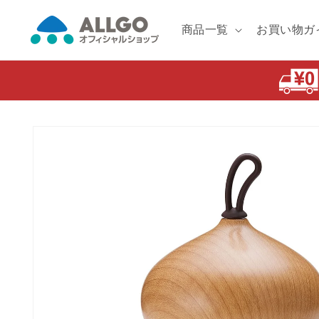
コンテ
ンツに
進む
商品一覧
お買い物ガ
商品情
報にス
キップ