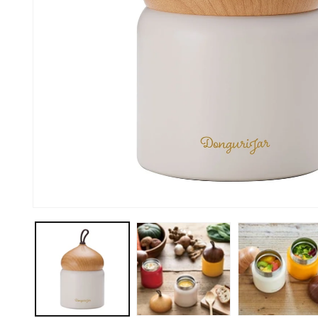
モ
ー
ダ
ル
で
メ
デ
ィ
ア