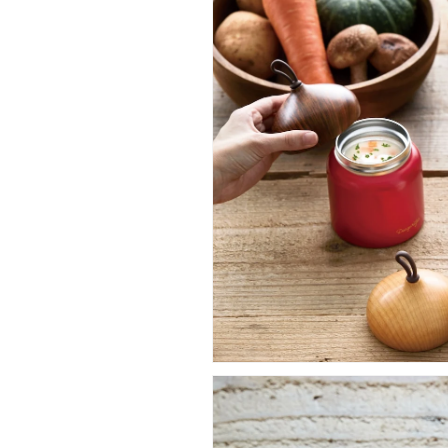
プ
プ
ジ
ジ
ャ
ャ
―
―
容
容
器
器
ス
ス
テ
テ
ン
ン
レ
レ
ス
ス
ま
ま
ほ
ほ
う
う
び
び
ん
ん
魔
魔
法
法
瓶】
瓶】