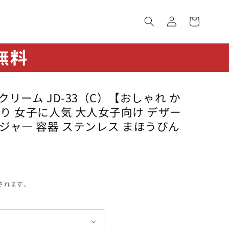
ロ
カ
グ
ー
イ
ト
ン
 クリーム JD-33（C）【おしゃれ か
ぐり 女子に人気 大人女子向け デザー
ジャ― 容器 ステンレス まほうびん
されます。