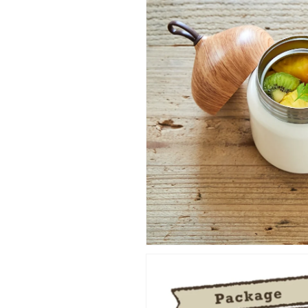
の
の
数
数
量
量
を
を
減
増
ら
や
す
す