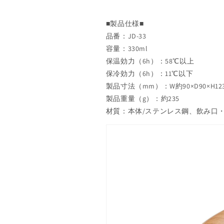
ゃ
ゃ
れ
れ
■製品仕様■
か
か
品番：JD-33
わ
わ
容量：330ml
い
い
保温効力（6h）：58℃以上
い
い
保冷効力（6h）：11℃以下
お
お
製品寸法（mm）：W約90×D90×H12
弁
弁
製品重量（g）：約235
当
当
材質：本体/ステンレス鋼、飲み口・
箱
箱
ど
ど
ん
ん
ぐ
ぐ
り
り
女
女
子
子
に
に
人
人
気
気