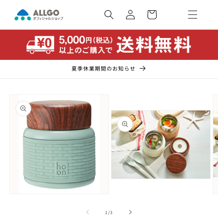
コンテ
カ
ンツに
ー
ロ
進む
ト
グ
イ
ン
夏季休業期間のお知らせ
商品情
報にス
キップ
モ
ー
モ
ダ
ー
ル
の
1
/
3
ダ
で