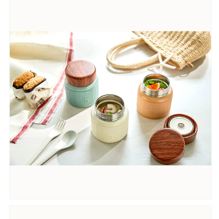
テ
テ
ン
ン
レ
レ
ス
ス
ま
ま
ほ
ほ
う
う
び
び
ん
ん
魔
魔
法
法
瓶】
瓶】
の
の
数
数
量
量
を
を
減
増
ら
や
す
す