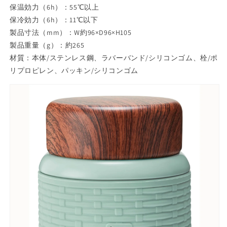
保温効力（6h）：55℃以上
箱
箱
保冷効力（6h）：11℃以下
女
女
製品寸法（mm）：W約96×D96×H105
子
子
製品重量（g）：約265
に
に
材質：本体/ステンレス鋼、ラバーバンド/シリコンゴム、栓/ポ
人
人
リプロピレン、パッキン/シリコンゴム
気
気
大
大
人
人
女
女
子
子
向
向
け
け
デ
デ
ザ
ザ
ー
ー
ト
ト
サ
サ
ラ
ラ