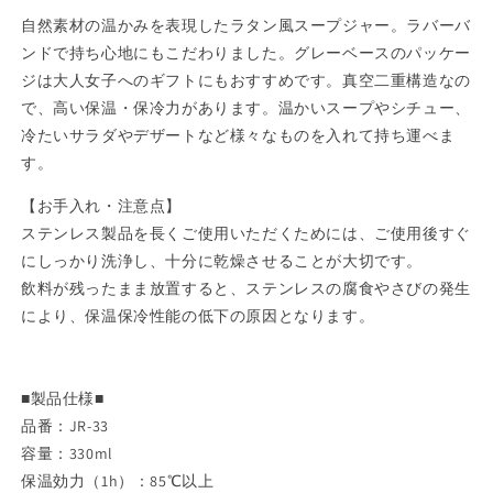
ー
ー
自然素材の温かみを表現したラタン風スープジャー。ラバーバ
330ml
330ml
ンドで持ち心地にもこだわりました。グレーベースのパッケー
グ
グ
ジは大人女子へのギフトにもおすすめです。真空二重構造なの
リ
リ
で、高い保温・保冷力があります。温かいスープやシチュー、
ー
ー
冷たいサラダやデザートなど様々なものを入れて持ち運べま
ン
ン
す。
JR-
JR-
33（G）
33（G）
【お手入れ・注意点】
【お
【お
ステンレス製品を長くご使用いただくためには、ご使用後すぐ
し
し
にしっかり洗浄し、十分に乾燥させることが大切です。
ゃ
ゃ
飲料が残ったまま放置すると、ステンレスの腐食やさびの発生
れ
れ
により、保温保冷性能の低下の原因となります。
か
か
わ
わ
い
い
■製品仕様■
い
い
品番：JR-33
お
お
容量：330ml
弁
弁
保温効力（1h）：85℃以上
当
当