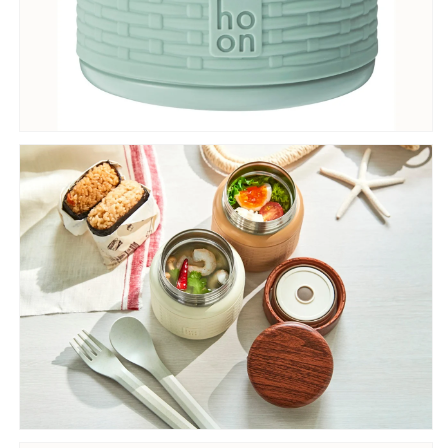
ダ
ダ
ケ
ケ
ー
ー
ス
ス
ス
ス
ー
ー
プ
プ
ジ
ジ
ャ
ャ
―
―
ラ
ラ
ン
ン
チ
チ
ジ
ジ
ャ
ャ
ー
ー
容
容
器
器
ス
ス