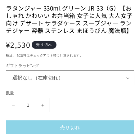
ル
メ
ラタンジャー 330ml グリーン JR-33（G）【お
で
デ
しゃれ かわいい お弁当箱 女子に人気 大人女子
メ
ィ
デ
向け デザート サラダケース スープジャ― ラン
ア
ィ
(2)
チジャー 容器 ステンレス まほうびん 魔法瓶】
ア
を
(1)
(3
開
通
を
¥2,530
く
売り切れ
開
常
く
税込。
配送料
はチェックアウト時に計算されます。
価
格
ギフトラッピング
数量
ラ
ラ
タ
タ
ン
ン
売り切れ
ジ
ジ
ャ
ャ