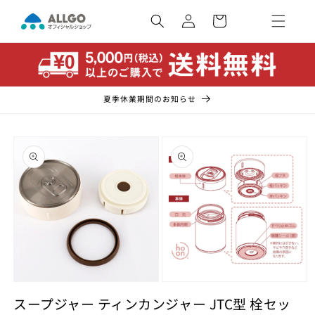
コンテ
カ
ンツに
ー
ロ
進む
ト
グ
イ
ン
夏季休業期間のお知らせ
商品情
報にス
キップ
モ
モ
ー
スープジャー ティンカンジャー JTC型 栓セッ
ー
ダ
ダ