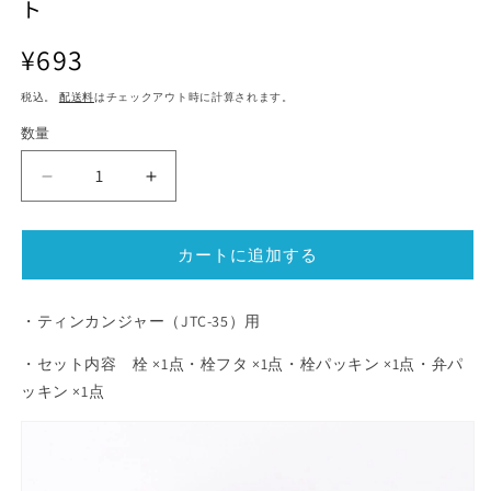
ト
ル
ル
で
で
通
¥693
メ
メ
デ
常
デ
ィ
ィ
税込。
配送料
はチェックアウト時に計算されます。
価
ア
ア
格
(1)
数量
(2)
を
を
開
開
ス
ス
く
く
ー
ー
プ
プ
カートに追加する
ジ
ジ
ャ
ャ
ー
ー
・ティンカンジャー（JTC-35）用
テ
テ
・セット内容 栓 ×1点・栓フタ ×1点・栓パッキン ×1点・弁パ
ィ
ィ
ッキン ×1点
ン
ン
カ
カ
ン
ン
ジ
ジ