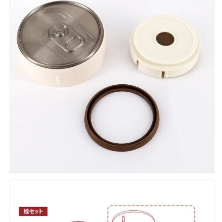
ャ
ャ
ー
ー
JTC
JTC
型
型
栓
栓
セ
セ
ッ
ッ
ト
ト
の
の
数
数
量
量
を
を
減
増
ら
や
す
す