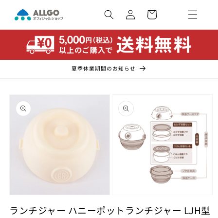
コンテ
カ
ンツに
ー
ロ
進む
ト
グ
イ
ン
夏季休業期間のお知らせ
商品情
報にス
キップ
モ
モ
ー
ランチジャー ハニーポットランチジャー LJH型
ー
ダ
ダ