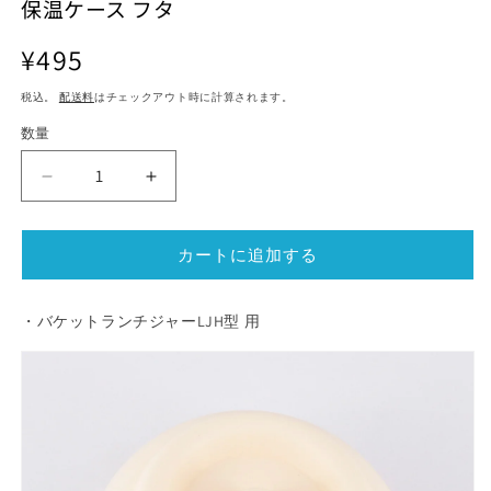
保温ケース フタ
ル
ル
で
で
通
¥495
メ
メ
デ
常
デ
ィ
ィ
税込。
配送料
はチェックアウト時に計算されます。
価
ア
ア
格
(1)
数量
(2)
を
を
開
開
ラ
ラ
く
く
ン
ン
チ
チ
カートに追加する
ジ
ジ
ャ
ャ
ー
ー
・バケットランチジャーLJH型 用
ハ
ハ
ニ
ニ
ー
ー
ポ
ポ
ッ
ッ
ト
ト