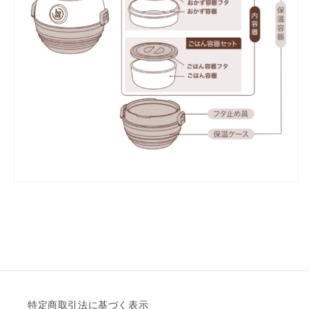
減
増
ら
や
す
す
特定商取引法に基づく表示