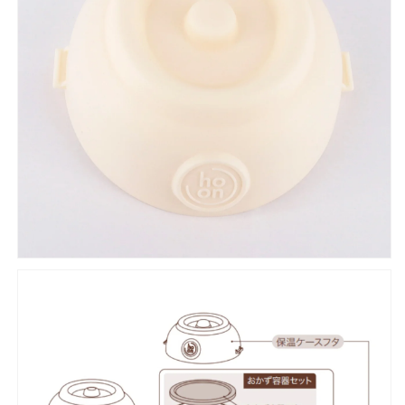
ラ
ラ
ン
ン
チ
チ
ジ
ジ
ャ
ャ
ー
ー
LJH
LJH
型
型
保
保
温
温
ケ
ケ
ー
ー
ス
ス
フ
フ
タ
タ
の
の
数
数
量
量
を
を