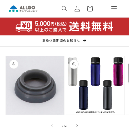
コンテ
カ
ンツに
ー
ロ
進む
ト
グ
イ
ン
夏季休業期間のお知らせ
商品情
報にス
キップ
モ
モ
ー
ー
の
1
/
2
ダ
ダ