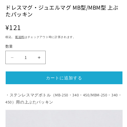
ル
ル
ドレスマグ・ジュエルマグ MB型/MBM型 上ぶ
で
で
たパッキン
メ
メ
デ
デ
ィ
ィ
通
¥121
ア
ア
常
(1)
(2)
(3
税込。
配送料
はチェックアウト時に計算されます。
価
を
を
開
開
格
数量
く
く
ド
ド
レ
レ
ス
ス
カートに追加する
マ
マ
グ・
グ・
ジ
ジ
・ステンレスマグボトル（MB-250・340・450/MBM-250・340・
ュ
ュ
450）用の上ぶたパッキン
エ
エ
ル
ル
マ
マ