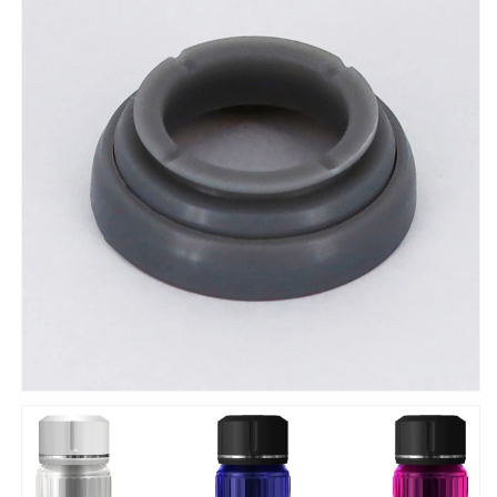
グ
グ
MB
MB
型/MBM
型/MBM
型
型
上
上
ぶ
ぶ
た
た
パ
パ
ッ
ッ
キ
キ
ン
ン
の
の
数
数
量
量
を
を
減
増
ら
や
す
す