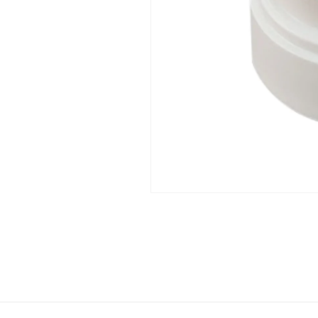
み
み
口
口
セ
セ
ッ
ッ
ト
ト
の
の
数
数
量
量
を
を
減
増
ら
や
す
す