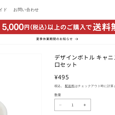
イド
お問い合わせ
夏季休業期間のお知らせ
デザインボトル キャニス
口セット
通
¥495
常
税込。
配送料
はチェックアウト時に計算
価
数量
格
デ
デ
ザ
ザ