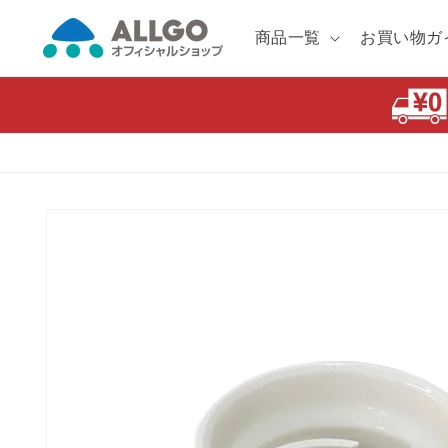
コンテ
ンツに
商品一覧
お買い物ガ
進む
商品情
報にス
キップ