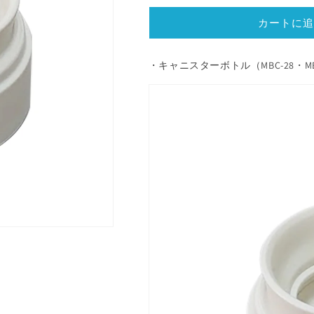
イ
イ
カートに追
ン
ン
ボ
ボ
ト
ト
・キャニスターボトル（MBC-28・M
ル
ル
キ
キ
ャ
ャ
ニ
ニ
ス
ス
タ
タ
ー
ー
ボ
ボ
ト
ト
ル
ル
MBC
MBC
型/P-
型/P-
MBC
MBC
型
型
飲
飲