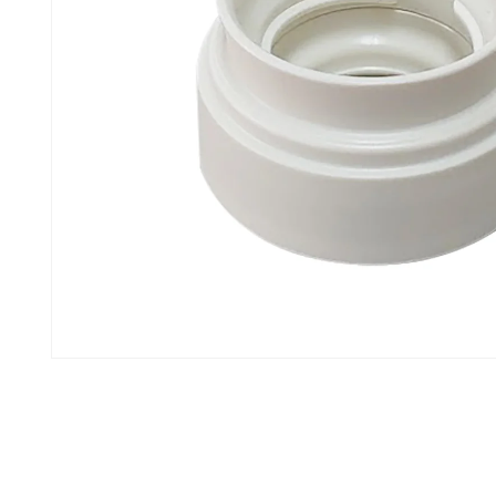
モ
ー
ダ
ル
で
メ
デ