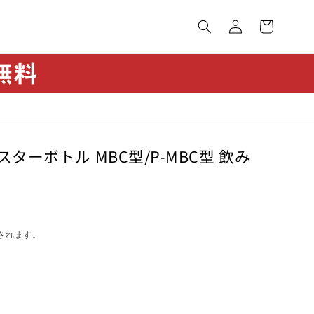
カ
グ
ー
イ
ト
ン
ターボトル MBC型/P-MBC型 飲み
されます。