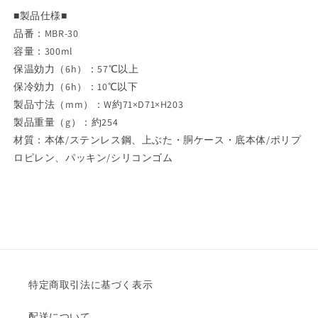
■製品仕様■
品番：MBR-30
容量：300ml
保温効力（6h）：57℃以上
保冷効力（6h）：10℃以下
製品寸法（mm）：W約71×D71×H203
製品重量（g）：約254
材質：本体/ステンレス鋼、上ぶた・胴ケース・底本体/ポリプ
ロピレン、パッキン/シリコンゴム
特定商取引法に基づく表示
配送について