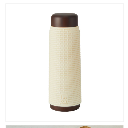
ワ
ワ
イ
イ
ト
ト
MBR-
MBR-
30（W）
30（W）
【お
【お
し
し
ゃ
ゃ
れ
れ
か
か
わ
わ
い
い
い
い
マ
マ
イ
イ
ボ
ボ
ト
ト
ル
ル
女
女