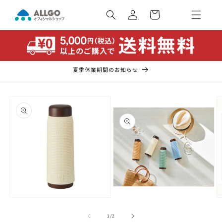
コンテ
カ
ンツに
ー
ロ
進む
ト
グ
イ
ン
夏季休業期間のお知らせ
商品情
報にス
キップ
モ
ー
モ
ダ
ー
の
1
/
2
ル
ダ