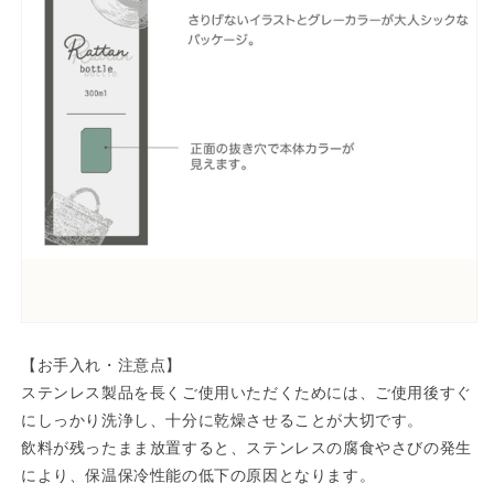
ン
ン
レ
レ
ス
ス
ま
ま
ほ
ほ
う
う
び
び
ん
ん
魔
魔
法
法
瓶】
瓶】
の
の
数
数
量
量
【お手入れ・注意点】
を
を
ステンレス製品を長くご使用いただくためには、ご使用後すぐ
減
増
にしっかり洗浄し、十分に乾燥させることが大切です。
ら
や
飲料が残ったまま放置すると、ステンレスの腐食やさびの発生
す
す
により、保温保冷性能の低下の原因となります。