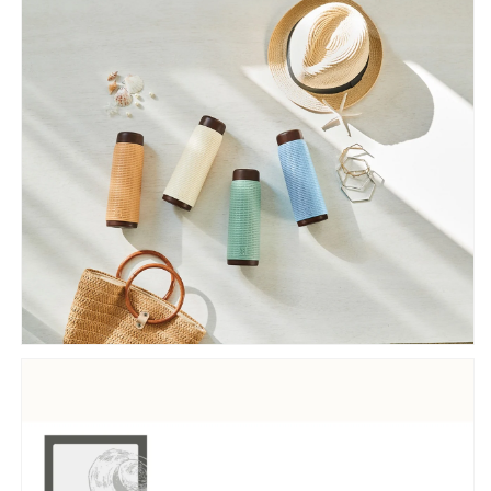
子
子
に
に
人
人
気
気
大
大
人
人
女
女
子
子
向
向
け
け
コ
コ
ン
ン
パ
パ
ク
ク
ト
ト
水
水
筒
筒
ス
ス
テ
テ