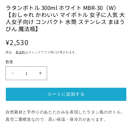
で
ル
ラタンボトル 300ml ホワイト MBR-30（W）
メ
で
【おしゃれ かわいい マイボトル 女子に人気 大
デ
メ
ィ
デ
人女子向け コンパクト 水筒 ステンレス まほう
ア
ィ
びん 魔法瓶】
(2)
ア
を
(1)
(3
開
通
を
¥2,530
く
開
常
く
税込。
配送料
はチェックアウト時に計算されます。
価
格
数量
ラ
ラ
タ
タ
ン
ン
カートに追加する
ボ
ボ
ト
ト
ル
ル
自然素材と手作りのあたたかみを表現したラタン風のボトル。
300ml
300ml
真空二重構造なので、高い保温・保冷力があります。
ホ
ホ