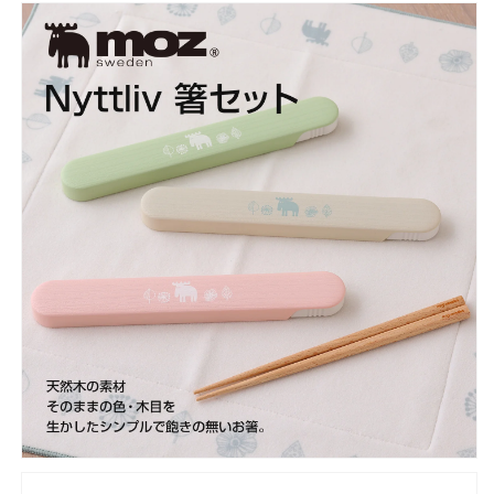
箸
箸
ケ
ケ
ー
ー
ス
ス
付
付
き
き
木
木
製
製
お
お
弁
弁
当
当
箱
箱
ラ
ラ
ン
ン
チ
チ
シ
シ
ン
ン
プ
プ