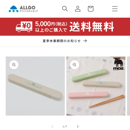
コンテ
カ
ンツに
ー
ロ
進む
ト
グ
イ
ン
夏季休業期間のお知らせ
商品情
報にス
キップ
モ
モ
ー
ー
の
1
/
7
ダ
ダ