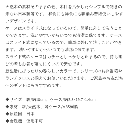
セ
セ
天然木の素材そのままの色、木目を活かしたシンプルで飽きの
ッ
ッ
来ない日本製箸です。 和食にも洋食にも馴染み普段使いしやす
ト
ト
いデザインです。
[ス
[ス
ケースはスライド式になっているので、簡単に外して洗うこと
ラ
ラ
ができます。洗いやすいからいつでも清潔に保てます。ケース
イ
イ
はスライド式になっているので、簡単に外して洗うことができ
ド
ド
ます。 洗いやすいからいつでも清潔に保てます。
式
式
スライド式のケースはカチッとしっかりと止まるので、持ち運
カ
カ
びの際もお箸が落ちにくいので安心です。
ト
ト
新生活にぴったりの春らしいカラーで、シリーズのお弁当箱や
ラ
ラ
ランチクロスと揃えてお使いいただけます。 ご家族やお友だち
リ
リ
へのギフトにもおすすめです。
ー
ー
持
持
◆サイズ：箸/約18cm、ケース/約2.8×19.7×1.4cm
ち
ち
◆素材：箸/天然木、箸ケース/ABS樹脂
運
運
◆原産国：日本
び
び
携
携
◆食洗機：使用不可
帯
帯