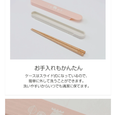
量
量
を
を
減
増
ら
や
す
す