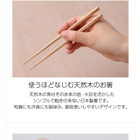
ル
ル
デ
デ
ザ
ザ
イ
イ
ン
ン
北
北
欧
欧
デ
デ
ザ
ザ
イ
イ
ン
ン
天
天
然
然
木
木
日
日
本
本
製]
製]
の
の
数
数