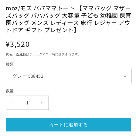
ル
ル
moz/モズ パパママトート 【ママバッグ マザー
で
で
ズバッグ パパバッグ 大容量 子ども 幼稚園 保育
メ
メ
デ
デ
園バッグ メンズ レディース 旅行 レジャー アウ
ィ
ィ
トドア ギフト プレゼント】
ア
ア
(1)
(2)
(3
通
を
¥3,520
を
開
開
常
く
く
税込。
配送料
はチェックアウト時に計算されます。
価
格
種類
数量
moz/
moz/
モ
モ
ズ
ズ
カートに追加する
パ
パ
パ
パ