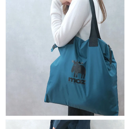
パ
パ
バ
バ
ッ
ッ
グ
グ
大
大
容
容
量
量
子
子
ど
ど
も
も
幼
幼
稚
稚
園
園
保
保
育
育
園
園
バ
バ
ッ
ッ
グ
グ