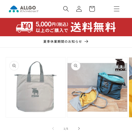
コンテ
カ
ンツに
ー
ロ
進む
ト
グ
イ
ン
夏季休業期間のお知らせ
商品情
報にス
キップ
モ
モ
ー
ー
の
1
/
5
ダ
ダ