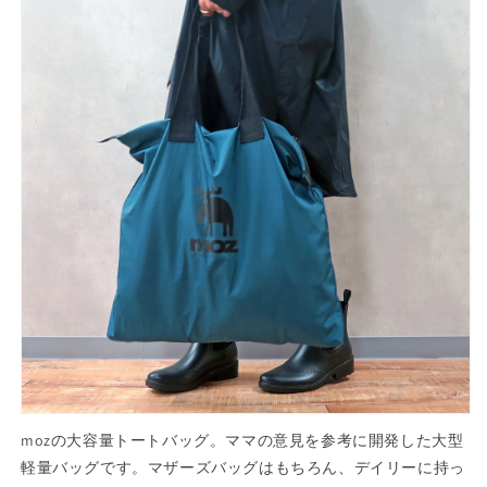
メ
メ
ン
ン
ズ
ズ
レ
レ
デ
デ
ィ
ィ
ー
ー
ス
ス
旅
旅
行
行
レ
レ
ジ
ジ
ャ
ャ
ー
ー
ア
ア
ウ
ウ
ト
ト
mozの大容量トートバッグ。ママの意見を参考に開発した大型
ド
ド
軽量バッグです。マザーズバッグはもちろん、デイリーに持っ
ア
ア