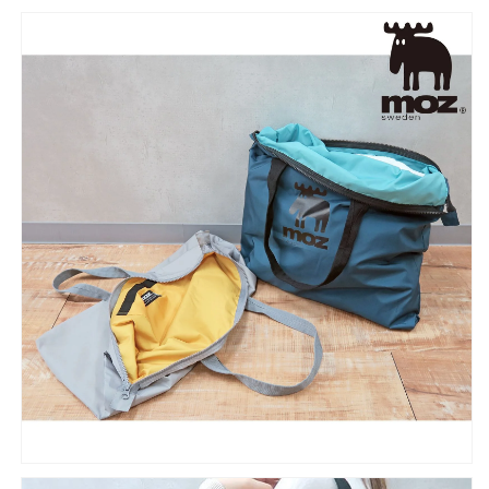
マ
マ
マ
マ
ト
ト
ー
ー
ト
ト
【マ
【マ
マ
マ
バ
バ
ッ
ッ
グ
グ
マ
マ
ザ
ザ
ー
ー
ズ
ズ
バ
バ
ッ
ッ
グ
グ
パ
パ