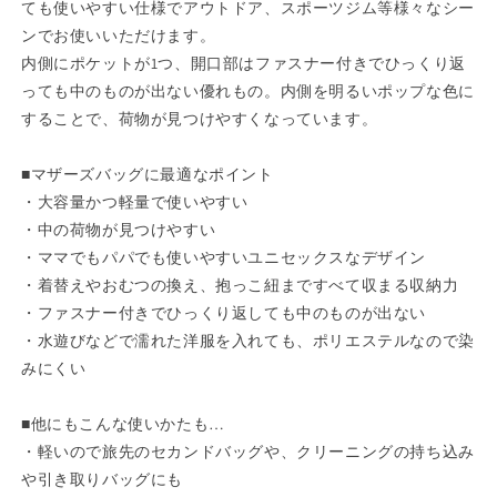
ても使いやすい仕様でアウトドア、スポーツジム等様々なシー
ギ
ギ
ンでお使いいただけます。
フ
フ
内側にポケットが1つ、開口部はファスナー付きでひっくり返
ト
ト
っても中のものが出ない優れもの。内側を明るいポップな色に
プ
プ
することで、荷物が見つけやすくなっています。
レ
レ
ゼ
ゼ
■マザーズバッグに最適なポイント
ン
ン
・大容量かつ軽量で使いやすい
ト】
ト】
・中の荷物が見つけやすい
の
の
・ママでもパパでも使いやすいユニセックスなデザイン
数
数
・着替えやおむつの換え、抱っこ紐まですべて収まる収納力
量
量
を
を
・ファスナー付きでひっくり返しても中のものが出ない
減
増
・水遊びなどで濡れた洋服を入れても、ポリエステルなので染
ら
や
みにくい
す
す
■他にもこんな使いかたも…
・軽いので旅先のセカンドバッグや、クリーニングの持ち込み
や引き取りバッグにも