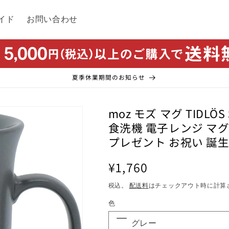
イド
お問い合わせ
夏季休業期間のお知らせ
moz モズ マグ TIDL
食洗機 電子レンジ マグ
プレゼント お祝い 誕生
通
¥1,760
常
税込。
配送料
はチェックアウト時に計算
価
色
格