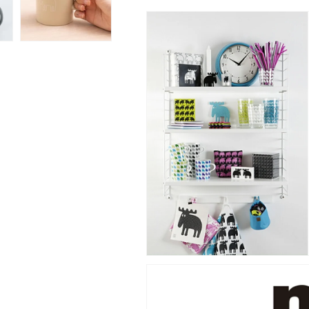
し
し
ゃ
ゃ
れ
れ
軽
軽
い
い
食
食
洗
洗
機
機
電
電
子
子
レ
レ
ン
ン
ジ
ジ
マ
マ
グ
グ
コ
コ
ッ
ッ
プ
プ