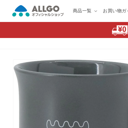
コンテ
ンツに
商品一覧
お買い物ガ
進む
商品情
報にス
キップ