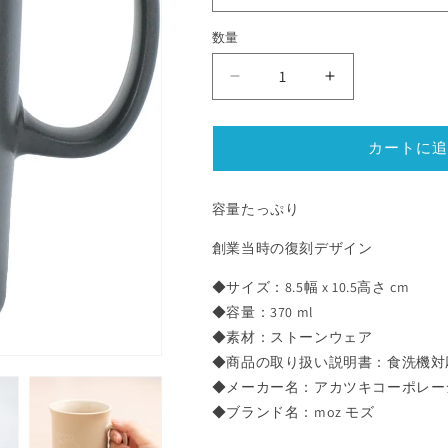
数量
moz
moz
モ
モ
ズ
ズ
カートに追
マ
マ
グ
グ
TIDLÖS
TIDLÖS
容量たっぷり
北
北
創業当時の復刻デザイン
欧
欧
コ
コ
◆サイズ：8.5幅 x 10.5高さ cm
ー
ー
◆容量：370 ml
ヒ
ヒ
◆素材：ストーンウェア
ー
ー
◆商品の取り扱い説明書：食洗機
カ
カ
◆メーカー名：アカツキコーポレー
ッ
ッ
◆ブランド名：moz モズ
プ
プ
お
お