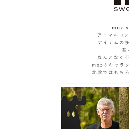
シ
シ
ン
ン
プ
プ
ル
ル
か
か
わ
わ
い
い
い
い
ギ
ギ
フ
フ
ト
ト
プ
プ
レ
レ
ゼ
ゼ
ン
ン
ト
ト
お
お
祝
祝
い
い