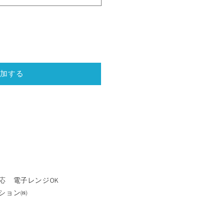
加する
対応
電子レンジOK
ション㈱