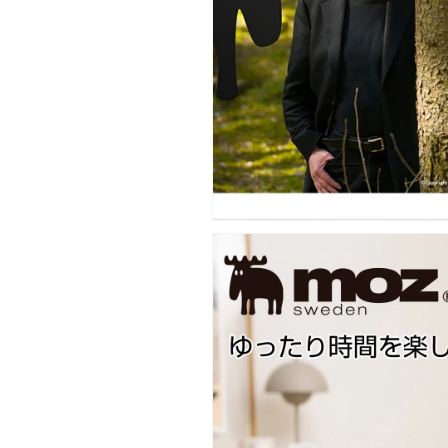
誕
誕
生
生
日
日
結
結
婚
婚
祝
祝
新
新
生
生
活
活
の
の
数
数
量
量
を
を
減
増
ら
や
す
す