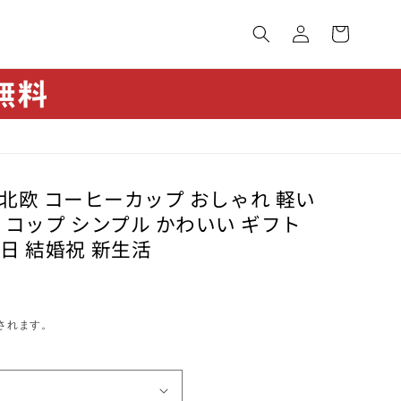
カ
グ
ー
イ
ト
ン
ÖS 北欧 コーヒーカップ おしゃれ 軽い
 コップ シンプル かわいい ギフト
日 結婚祝 新生活
されます。