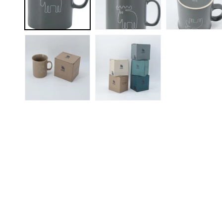
メ
デ
ィ
ア
(1)
を
開
く