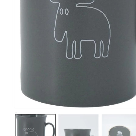
モ
ー
ダ
ル
で