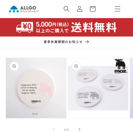
コンテ
カ
ンツに
ー
ロ
進む
ト
グ
イ
ン
夏季休業期間のお知らせ
商品情
報にス
キップ
モ
モ
ー
ー
の
1
/
3
ダ
ダ