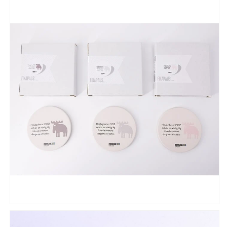
い
い
水
水
滴
滴
吸
吸
収
収
ケ
ケ
ー
ー
ス
ス
結
結
露
露
ア
ア
イ
イ
ス
ス
コ
コ
ー
ー
ヒ
ヒ
ー
ー
白
白
ホ
ホ