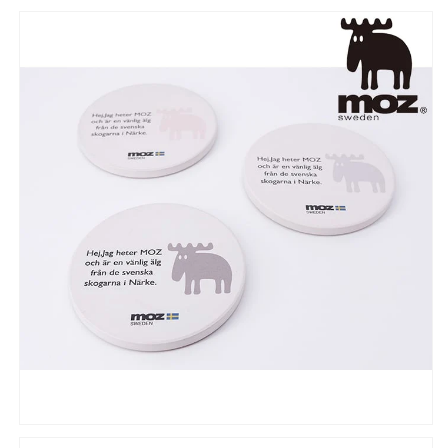
吸
吸
水
水
コ
コ
ー
ー
ス
ス
タ
タ
ー
ー
【お
【お
し
し
ゃ
ゃ
れ
れ
北
北
欧
欧
吸
吸
水
水
性
性
可
可
愛
愛