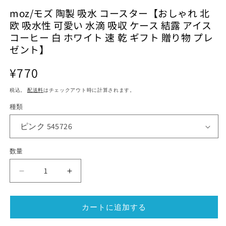
ル
ル
moz/モズ 陶製 吸水 コースター【おしゃれ 北
で
で
欧 吸水性 可愛い 水滴 吸収 ケース 結露 アイス
メ
メ
デ
デ
コーヒー 白 ホワイト 速 乾 ギフト 贈り物 プレ
ィ
ィ
ゼント】
ア
ア
(1)
(2)
(3
通
を
¥770
を
開
開
常
く
く
税込。
配送料
はチェックアウト時に計算されます。
価
格
種類
数量
moz/
moz/
モ
モ
ズ
ズ
カートに追加する
陶
陶
製
製