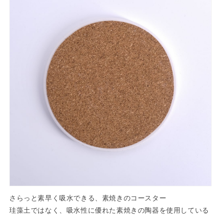
ワ
ワ
イ
イ
ト
ト
速
速
乾
乾
ギ
ギ
フ
フ
ト
ト
贈
贈
り
り
物
物
プ
プ
レ
レ
ゼ
ゼ
ン
ン
ト】
ト】
の
の
さらっと素早く吸水できる、素焼きのコースター
数
数
珪藻土ではなく、吸水性に優れた素焼きの陶器を使用している
量
量