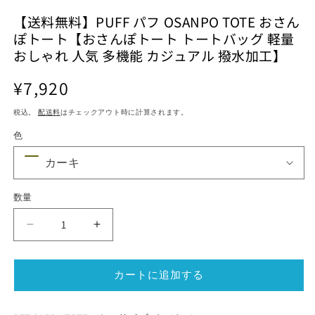
ル
ル
で
【送料無料】PUFF パフ OSANPO TOTE おさん
で
メ
ぽトート【おさんぽトート トートバッグ 軽量
メ
デ
デ
おしゃれ 人気 多機能 カジュアル 撥水加工】
ィ
ィ
ア
ア
(1)
通
¥7,920
(2)
(3
を
を
常
開
開
税込。
配送料
はチェックアウト時に計算されます。
価
く
く
格
色
数量
【送
【送
料
料
無
無
カートに追加する
料】
料】
PUFF
PUFF
パ
パ