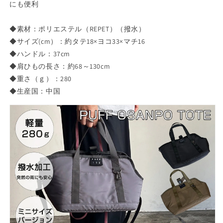
にも便利
ア
ア
ル
ル
撥
撥
◆素材：ポリエステル（REPET）（撥水）
水
水
◆サイズ(cm）：約タテ18×ヨコ33×マチ16
加
加
◆ハンドル：37cm
工】
工】
◆肩ひもの長さ：約68～130cm
の
の
◆重さ（ｇ）：280
数
数
◆生産国：中国
量
量
を
を
減
増
ら
や
す
す