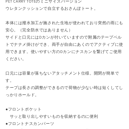
PET CARRY TOTEのミニサイズバージョン
フ
フ
ウレタンクッションで自立するおさんぽトート。
OSANPO
OSANPO
TOTE
TOTE
本体には撥水加工が施された生地が使われており突然の雨にも
お
お
安心。（完全防水ではありません）
さ
さ
サイドと口元にはDカンが付いていますので附属のテープベル
ん
ん
トでナナメ掛けができ、両手が自由にあくのでアクティブに使
ぽ
ぽ
用できます。使いやすい方のDカンにナスカンを繋げてご使用
ト
ト
ください。
ー
ー
ト
ト
口元には容量が落ちないアタッチメント仕様。開閉が簡単で
【お
【お
す。
さ
さ
テープは長さの調整ができるので荷物が少ない時は短くしてし
ん
ん
ぽ
ぽ
っかりホールド。
ト
ト
ー
ー
●フロントポケット
ト
ト
サッと取り出しやすいものを収納するのに便利
ト
ト
●フロントナスカンパーツ