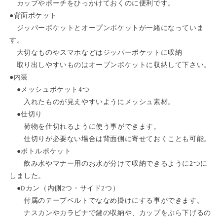
ー
ー
カップやポーチをひっかけておくのに便利です。
ト
ト
●背面ポケット
バ
バ
ジッパーポケットとオープンポケットが一緒になっていま
ッ
ッ
す。
グ
グ
大切なものやスマホなどはジッパーポケットに収納
軽
軽
取り出しやすいものはオープンポケットに収納して下さい。
量
量
●内装
お
お
●メッシュポケット4つ
し
し
入れたものが見えやすいようにメッシュ素材。
ゃ
ゃ
●仕切り
れ
れ
荷物を仕切れるように使う事ができます。
人
人
仕切りが必要ない場合は背面側に寄せておくことも可能。
気
気
●ボトルポケット
多
多
飲み水やマナー用のお水が分けて収納できるように2つに
機
機
しました。
能
能
●Dカン（内側2つ・サイド2つ）
カ
カ
付属のテープベルトでななめ掛けにする事ができます。
ジ
ジ
ナスカンやカラビナで鍵の収納や、カップをぶら下げるの
ュ
ュ