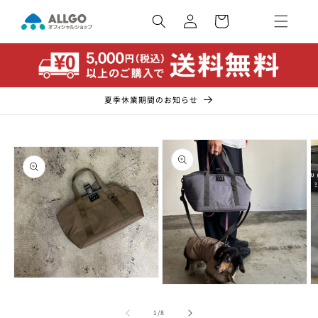
コンテ
カ
ンツに
ー
ロ
進む
ト
グ
イ
ン
夏季休業期間のお知らせ
商品情
報にス
キップ
モ
モ
ー
ー
ダ
の
1
/
8
ダ