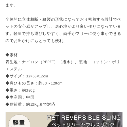
ます。
ブ
ブ
ル
ル
カ
カ
全体的に立体裁断・縫製の形状になっており密着する設計でペ
ラ
ラ
ットの安心感がアップし、居心地がより良い作りになっていま
フ
フ
す。軽量で持ち運びしやすく、両手がフリーに使う事ができる
ル
ル
のでお出かけにもとっても便利。
ベ
ベ
ー
ー
◆素材
シ
シ
表生地：ナイロン（REPET）（撥水）、裏地：コットン・ポリ
ッ
ッ
エステル
ク
ク
◆サイズ：32×68×12cm
軽
軽
◆肩ひもの長さ：約80～120cm
量
量
◆重さ：約380g
お
お
◆生産国：中国
し
し
◆耐荷重：約13Kgまで対応
ゃ
ゃ
れ
れ
人
人