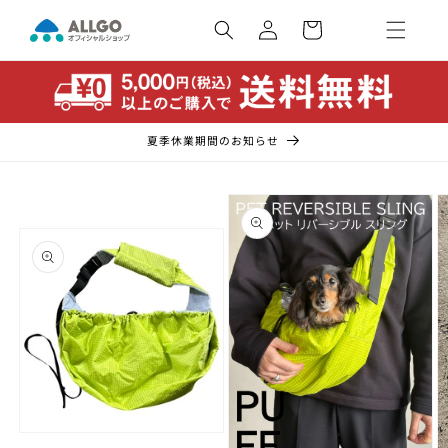
コンテ
カ
ンツに
ー
ロ
進む
ト
グ
イ
ン
夏季休業期間のお知らせ
商品情
報にス
キップ
モ