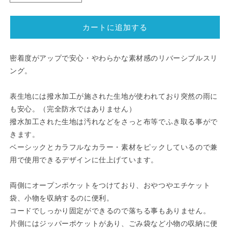
料
料
無
無
カートに追加する
料】
料】
PUFF
PUFF
パ
パ
密着度がアップで安心・やわらかな素材感のリバーシブルスリ
フ
フ
ング。
PET
PET
REVERSIBLE
REVERSIBLE
表生地には撥水加工が施された生地が使われており突然の雨に
SLING
SLING
も安心。（完全防水ではありません）
ペ
ペ
撥水加工された生地は汚れなどをさっと布等でふき取る事がで
ッ
ッ
きます。
ト
ト
ベーシックとカラフルなカラー・素材をピックしているので兼
リ
リ
用で使用できるデザインに仕上げています。
バ
バ
ー
ー
シ
シ
両側にオープンポケットをつけており、おやつやエチケット
ブ
ブ
袋、小物を収納するのに便利。
ル
ル
コードでしっかり固定ができるので落ちる事もありません。
ス
ス
片側にはジッパーポケットがあり、ごみ袋など小物の収納に便