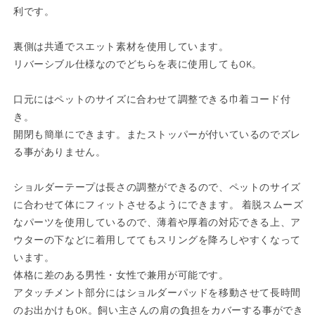
リ
リ
利です。
ン
ン
グ
グ
裏側は共通でスエット素材を使用しています。
【ス
【ス
リバーシブル仕様なのでどちらを表に使用してもOK。
リ
リ
ン
ン
口元にはペットのサイズに合わせて調整できる巾着コード付
グ
グ
き。
型
型
開閉も簡単にできます。またストッパーが付いているのでズレ
ペ
ペ
る事がありません。
ッ
ッ
ト
ト
ショルダーテープは長さの調整ができるので、ペットのサイズ
キ
キ
に合わせて体にフィットさせるようにできます。 着脱スムーズ
ャ
ャ
なパーツを使用しているので、薄着や厚着の対応できる上、ア
リ
リ
ウターの下などに着用しててもスリングを降ろしやすくなって
ー
ー
います。
リ
リ
体格に差のある男性・女性で兼用が可能です。
バ
バ
アタッチメント部分にはショルダーパッドを移動させて長時間
ー
ー
のお出かけもOK。飼い主さんの肩の負担をカバーする事ができ
シ
シ