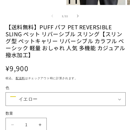
ー
モ
ダ
ー
ル
の
1
/
11
ダ
で
ル
メ
【送料無料】PUFF パフ PET REVERSIBLE
で
デ
SLING ペット リバーシブル スリング【スリン
メ
ィ
デ
グ型 ペットキャリー リバーシブル カラフル ベ
ア
ィ
(1)
ーシック 軽量 おしゃれ 人気 多機能 カジュアル
を
ア
撥水加工】
(2)
(3
開
を
く
開
通
¥9,900
く
常
税込。
配送料
はチェックアウト時に計算されます。
価
格
色
数量
【送
【送