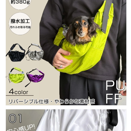
気
気
多
多
機
機
能
能
カ
カ
ジ
ジ
ュ
ュ
ア
ア
ル
ル
撥
撥
水
水
加
加
工】
工】
の
の
数
数
量
量
を
を
減
増
ら
や