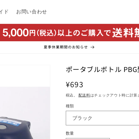
イド
お問い合わせ
夏季休業期間のお知らせ
ポータブルボトル PB
通
¥693
常
税込。
配送料
はチェックアウト時に計算
価
種類
格
数量