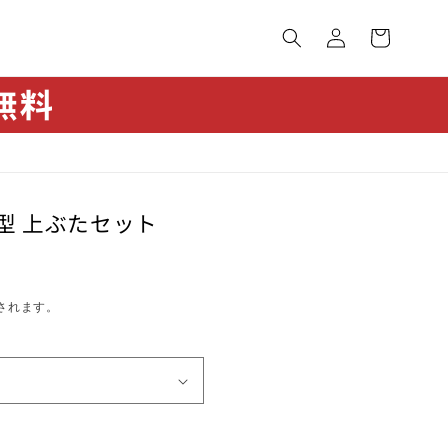
カ
グ
ー
イ
ト
ン
G型 上ぶたセット
されます。