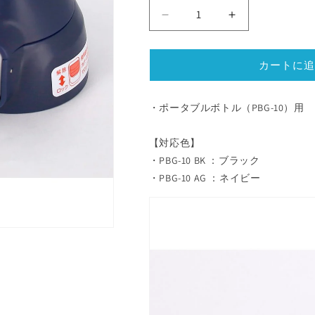
ポ
ポ
ー
ー
タ
タ
カートに追
ブ
ブ
ル
ル
ボ
ボ
・ポータブルボトル（PBG-10）用
ト
ト
ル
ル
【対応色】
PBG
PBG
・PBG-10 BK ：ブラック
型
型
・PBG-10 AG ：ネイビー
上
上
ぶ
ぶ
た
た
セ
セ
ッ
ッ
ト
ト
の
の
数
数