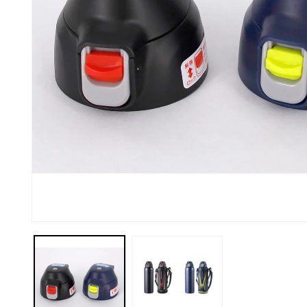
モ
ー
ダ
ル
で
メ
デ