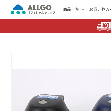
コンテ
ンツに
商品一覧
お買い物ガ
進む
商品情
報にス
キップ