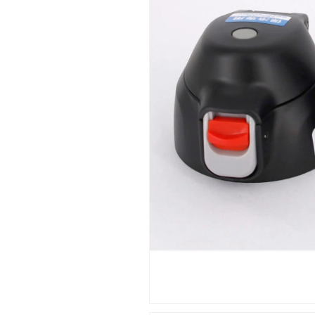
量
量
を
を
減
増
ら
や
す
す