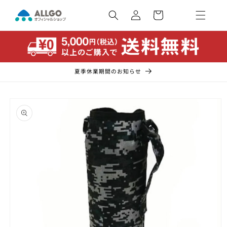
コンテ
カ
ンツに
ー
ロ
進む
ト
グ
イ
ン
夏季休業期間のお知らせ
商品情
報にス
キップ