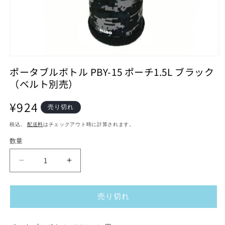
モ
ー
ポータブルボトル PBY-15 ポーチ1.5L ブラック
ダ
（ベルト別売）
ル
で
通
¥924
メ
売り切れ
デ
常
ィ
税込。
配送料
はチェックアウト時に計算されます。
価
ア
格
(1)
数量
を
開
ポ
ポ
く
ー
ー
タ
タ
売り切れ
ブ
ブ
ル
ル