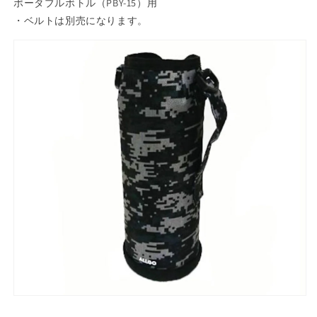
ボ
ボ
ポータブルボトル（PBY-15）用
ト
ト
・ベルトは別売になります。
ル
ル
PBY-
PBY-
15
15
ポ
ポ
ー
ー
チ
チ
1.5L
1.5L
ブ
ブ
ラ
ラ
ッ
ッ
ク
ク
（ベ
（ベ
ル
ル
ト
ト
別
別
売）
売）
の
の