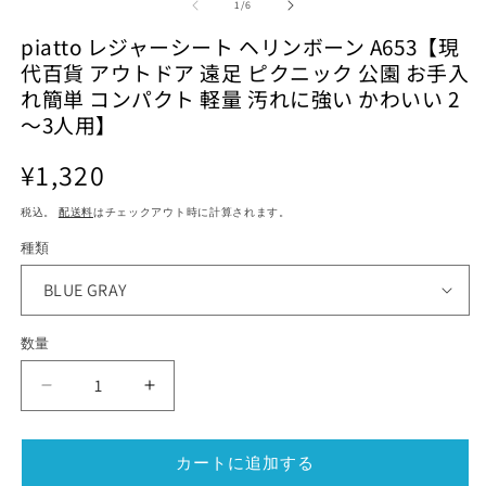
ダ
ダ
の
1
/
6
ル
ル
piatto レジャーシート ヘリンボーン A653【現
で
で
メ
メ
代百貨 アウトドア 遠足 ピクニック 公園 お手入
デ
デ
れ簡単 コンパクト 軽量 汚れに強い かわいい 2
ィ
ィ
～3人用】
ア
ア
(1)
(2)
(3
を
を
通
¥1,320
開
開
常
く
く
税込。
配送料
はチェックアウト時に計算されます。
価
格
種類
数量
piatto
piatto
レ
レ
ジ
ジ
カートに追加する
ャ
ャ