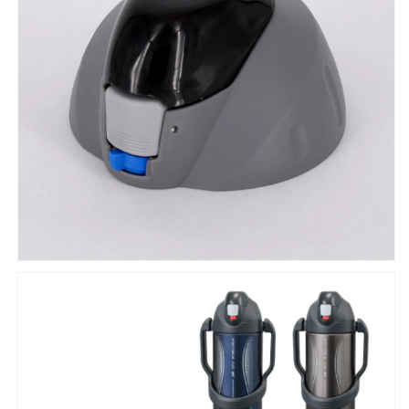
ぶ
ぶ
た
た
セ
セ
ッ
ッ
ト
ト
グ
グ
レ
レ
ー
ー
の
の
数
数
量
量
を
を
減
増
ら
や
す
す