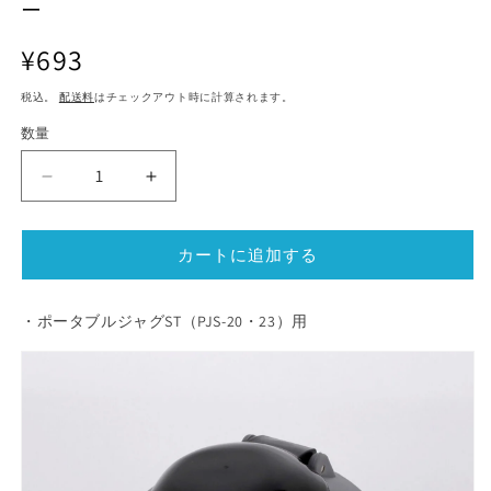
ー
ル
ル
で
で
通
¥693
メ
メ
デ
常
デ
ィ
ィ
税込。
配送料
はチェックアウト時に計算されます。
価
ア
ア
格
(1)
数量
(2)
を
を
開
開
ポ
ポ
く
く
ー
ー
タ
タ
カートに追加する
ブ
ブ
ル
ル
ジ
ジ
・ポータブルジャグST（PJS-20・23）用
ャ
ャ
グ
グ
ST
ST
PJS
PJS
型
型
上
上