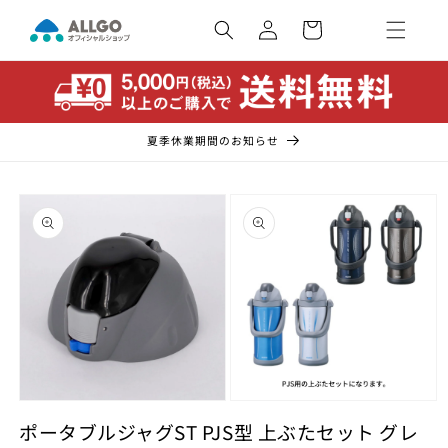
コンテ
カ
ンツに
ー
ロ
進む
ト
グ
イ
ン
夏季休業期間のお知らせ
商品情
報にス
キップ
モ
モ
ー
ポータブルジャグST PJS型 上ぶたセット グレ
ー
ダ
ダ