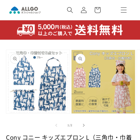
コンテ
カ
ンツに
ー
ロ
進む
ト
グ
イ
ン
商品情
報にス
キップ
モ
モ
ー
ー
の
1
/
2
ダ
ダ
ル
ル
Cony コニー キッズエプロン L（三角巾・巾着
で
で