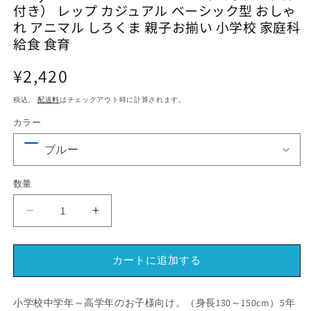
付き） レップ カジュアル ベーシック型 おしゃ
メ
メ
デ
デ
れ アニマル しろくま 親子お揃い 小学校 家庭科
ィ
ィ
給食 食育
ア
ア
(1)
(2)
(3
通
を
¥2,420
を
開
開
常
く
く
税込。
配送料
はチェックアウト時に計算されます。
価
格
カラー
数量
Cony
Cony
コ
コ
ニ
ニ
カートに追加する
ー
ー
キ
キ
ッ
ッ
小学校中学年～高学年のお子様向け。（身長130～150cm）5年