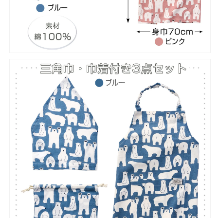
親
親
子
子
お
お
揃
揃
い
い
小
小
学
学
校
校
家
家
庭
庭
科
科
給
給
食
食
食
食
育
育
の
の
数
数
量
量