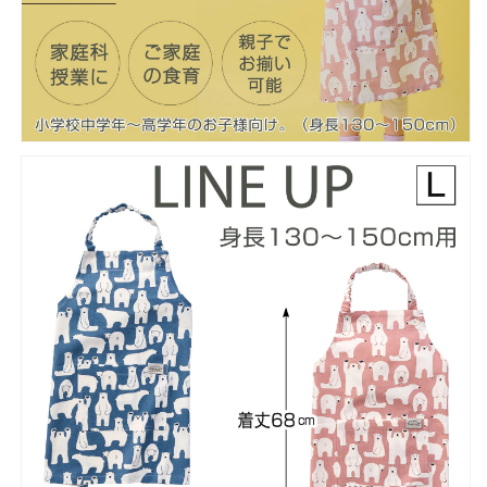
ル
ル
ベ
ベ
ー
ー
シ
シ
ッ
ッ
ク
ク
型
型
お
お
し
し
ゃ
ゃ
れ
れ
ア
ア
ニ
ニ
マ
マ
ル
ル
し
し
ろ
ろ
く
く
ま
ま