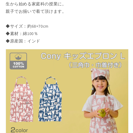
ズ
ズ
生から始める家庭科の授業に。
エ
エ
親子でお揃いで着て頂けます。
プ
プ
ロ
ロ
◆サイズ：約68×70cm
ン
ン
◆素材：綿100％
L（三
L（三
◆原産国：インド
角
角
巾・
巾・
巾
巾
着
着
付
付
き）
き）
レ
レ
ッ
ッ
プ
プ
カ
カ
ジ
ジ
ュ
ュ
ア
ア