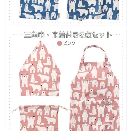
を
を
減
増
ら
や
す
す