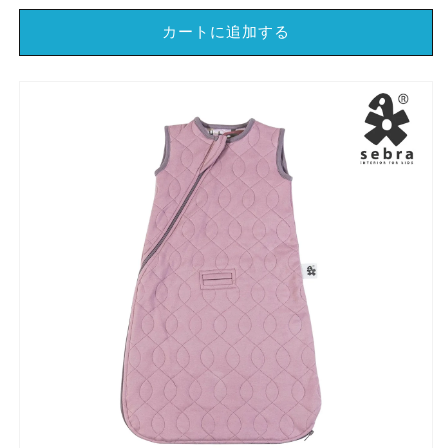
バ
バ
カートに追加する
キ
キ
ル
ル
ト
ト
ス
ス
リ
リ
ー
ー
パ
パ
ー
ー
S
S
ガ
ガ
ー
ー
ル
ル
【北
【北
欧
欧
安
安
全
全
安
安
心
心