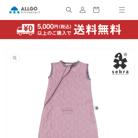
コンテ
カ
ンツに
ー
ロ
進む
ト
グ
イ
ン
商品情
報にス
キップ