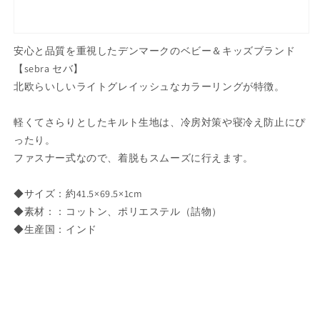
丈
丈
夫
夫
軽
軽
安心と品質を重視したデンマークのベビー＆キッズブランド
い
い
【sebra セバ】
デ
デ
北欧らいしいライトグレイッシュなカラーリングが特徴。
ン
ン
マ
マ
軽くてさらりとしたキルト生地は、冷房対策や寝冷え防止にぴ
ー
ー
ったり。
ク
ク
ファスナー式なので、着脱もスムーズに行えます。
ス
ス
タ
タ
◆サイズ：約41.5×69.5×1cm
イ
イ
◆素材：：コットン、ポリエステル（詰物）
リ
リ
◆生産国：インド
ッ
ッ
シ
シ
ュ
ュ
子
子
供
供