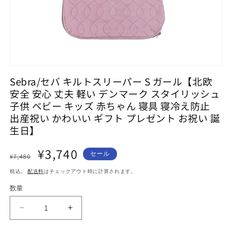
モ
ー
Sebra/セバ キルトスリーパー S ガール【北欧
ダ
安全 安心 丈夫 軽い デンマーク スタイリッシュ
ル
子供 ベビー キッズ 赤ちゃん 寝具 寝冷え防止
で
メ
出産祝い かわいい ギフト プレゼント お祝い 誕
デ
生日】
ィ
ア
通
セ
¥3,740
(1)
セール
¥7,480
を
常
ー
開
税込。
配送料
はチェックアウト時に計算されます。
価
ル
く
格
価
数量
格
Sebra/
Sebra/
セ
セ