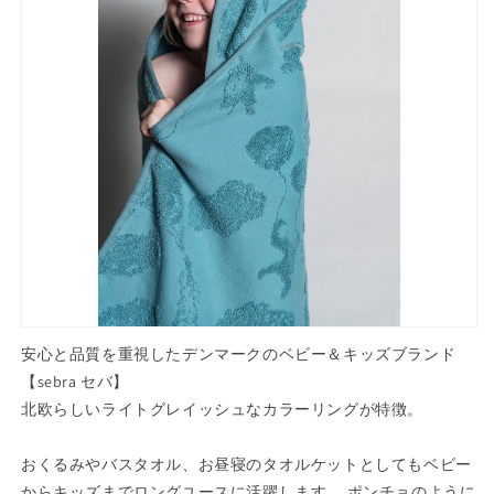
夫
夫
軽
軽
い
い
デ
デ
ン
ン
マ
マ
ー
ー
ク
ク
ス
ス
タ
タ
イ
イ
リ
リ
ッ
ッ
安心と品質を重視したデンマークのベビー＆キッズブランド
シ
シ
【sebra セバ】
ュ
ュ
北欧らしいライトグレイッシュなカラーリングが特徴。
子
子
供
供
おくるみやバスタオル、お昼寝のタオルケットとしてもベビー
ベ
ベ
からキッズまでロングユースに活躍します。 ポンチョのように