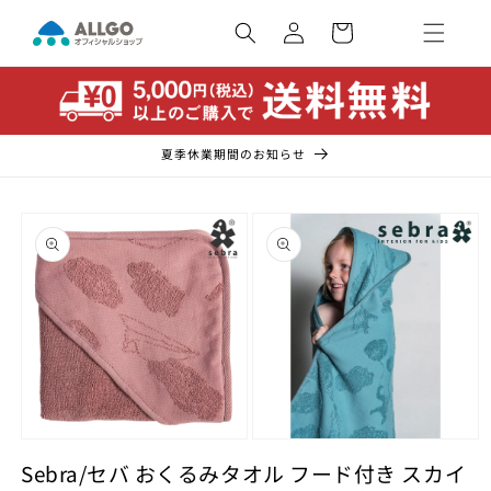
コンテ
カ
ンツに
ー
ロ
進む
ト
グ
イ
ン
夏季休業期間のお知らせ
商品情
報にス
キップ
モ
モ
ー
Sebra/セバ おくるみタオル フード付き スカイ
ー
ダ
ダ