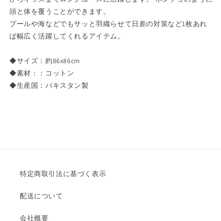
ビ
ビ
頭と体を覆うことができます。
ー
ー
キ
キ
プールや海などでもサッと羽織らせて日差の対策など1枚あれ
ッ
ッ
ば幅広く活躍してくれるアイテム。
ズ
ズ
赤
赤
◆サイズ：約86x86cm
ち
ち
◆素材：：コットン
ゃ
ゃ
◆生産国：パキスタン製
ん
ん
寝
寝
具
具
寝
寝
冷
冷
え
え
防
防
特定商取引法に基づく表示
止
止
出
出
配送について
産
産
祝
祝
会社概要