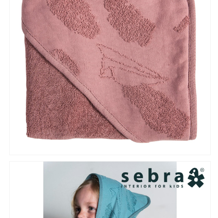
ル
ル
フ
フ
ー
ー
ド
ド
付
付
き
き
ス
ス
カ
カ
イ
イ
ロ
ロ
ー
ー
ズ
ズ
【北
【北
欧
欧
安
安
全
全
安
安
心
心
丈
丈