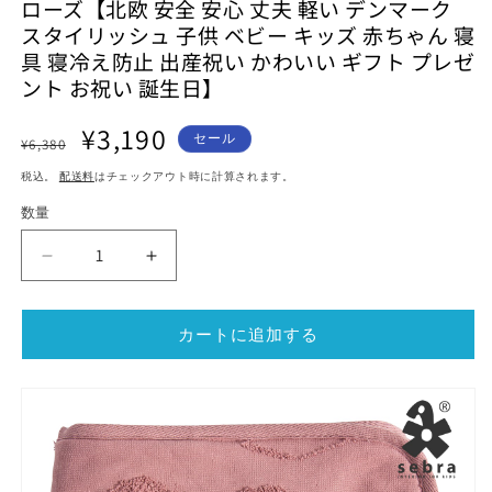
ローズ【北欧 安全 安心 丈夫 軽い デンマーク
ル
ル
スタイリッシュ 子供 ベビー キッズ 赤ちゃん 寝
で
で
メ
具 寝冷え防止 出産祝い かわいい ギフト プレゼ
メ
デ
デ
ント お祝い 誕生日】
ィ
ィ
ア
ア
通
セ
¥3,190
(1)
(2)
セール
¥6,380
を
を
常
ー
開
開
税込。
配送料
はチェックアウト時に計算されます。
価
ル
く
く
格
価
数量
格
Sebra/
Sebra/
セ
セ
バ
バ
カートに追加する
お
お
く
く
る
る
み
み
タ
タ
オ
オ