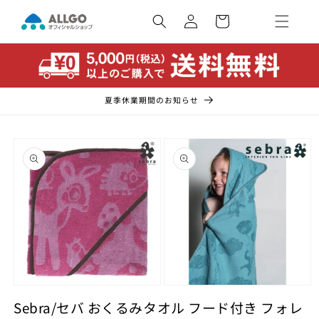
コンテ
カ
ンツに
ー
ロ
進む
ト
グ
イ
ン
夏季休業期間のお知らせ
商品情
報にス
キップ
モ
モ
ー
Sebra/セバ おくるみタオル フード付き フォレ
ー
ダ
ダ