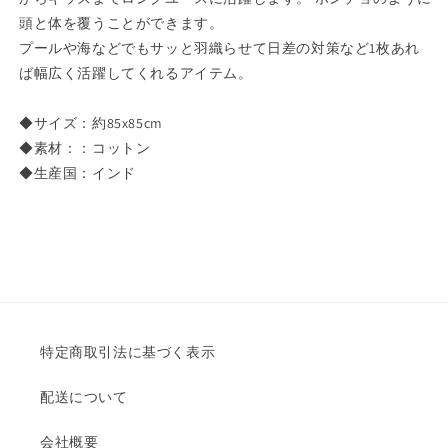
ー
ー
頭と体を覆うことができます。
キ
キ
ッ
ッ
プールや海などでもサッと羽織らせて日差の対策など1枚あれ
ズ
ズ
ば幅広く活躍してくれるアイテム。
赤
赤
ち
ち
◆サイズ：約85x85cm
ゃ
ゃ
◆素材：：コットン
ん
ん
◆生産国：インド
寝
寝
具
具
寝
寝
冷
冷
え
え
防
防
止
止
特定商取引法に基づく表示
出
出
産
産
配送について
祝
祝
い
い
会社概要