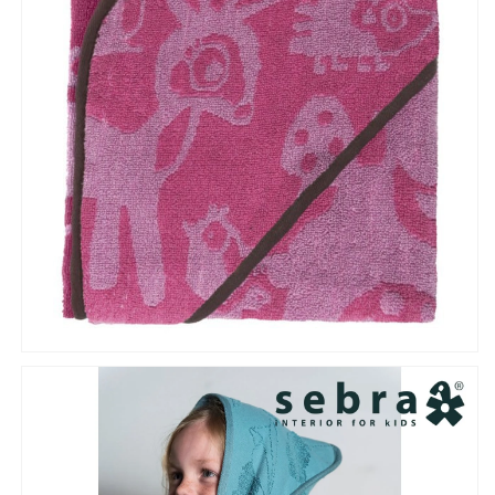
ル
ル
フ
フ
ー
ー
ド
ド
付
付
き
き
フ
フ
ォ
ォ
レ
レ
ス
ス
ト
ト
【北
【北
欧
欧
安
安
全
全
安
安
心
心
丈
丈
夫
夫