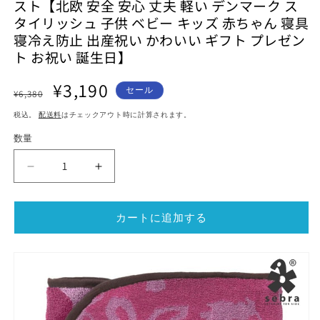
スト【北欧 安全 安心 丈夫 軽い デンマーク ス
ル
ル
タイリッシュ 子供 ベビー キッズ 赤ちゃん 寝具
で
で
メ
寝冷え防止 出産祝い かわいい ギフト プレゼン
メ
デ
デ
ト お祝い 誕生日】
ィ
ィ
ア
ア
通
セ
¥3,190
(1)
(2)
セール
¥6,380
を
を
常
ー
開
開
税込。
配送料
はチェックアウト時に計算されます。
価
ル
く
く
格
価
数量
格
Sebra/
Sebra/
セ
セ
バ
バ
カートに追加する
お
お
く
く
る
る
み
み
タ
タ
オ
オ