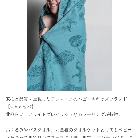
軽
軽
い
い
デ
デ
ン
ン
マ
マ
ー
ー
ク
ク
ス
ス
タ
タ
イ
イ
リ
リ
ッ
ッ
シ
シ
安心と品質を重視したデンマークのベビー＆キッズブランド
ュ
ュ
【sebra セバ】
子
子
北欧らいしいライトグレイッシュなカラーリングが特徴。
供
供
ベ
ベ
おくるみやバスタオル、お昼寝のタオルケットとしてもベビー
ビ
ビ
からキッズまでロングユースに活躍します。 ポンチョのように