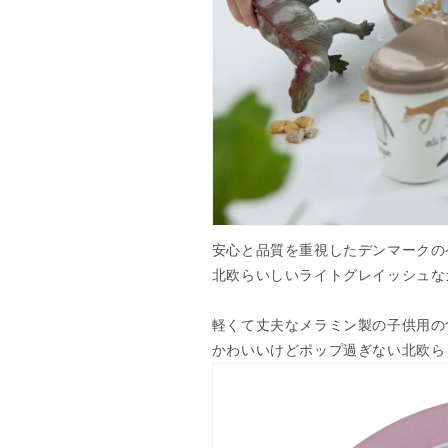
の
の
数
数
量
量
を
を
減
増
ら
や
す
す
安心と品質を重視したデンマークのベ
北欧らいしいライトグレイッシュな
軽くて丈夫なメラミン製の子供用の
かわいいけどポップ過ぎない北欧ら