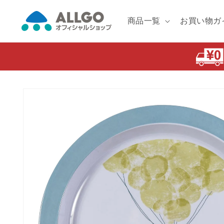
コンテ
ンツに
進む
商品一覧
お買い物ガ
商品情
報にス
キップ