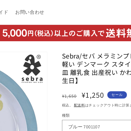
イド
お問い合わせ
Sebra/セバ メラミン
軽い デンマーク スタイ
皿 離乳食 出産祝い か
生日】
通
セ
¥1,250
セール
¥1,650
常
ー
税込。
配送料
はチェックアウト時に計算
価
ル
種類
格
価