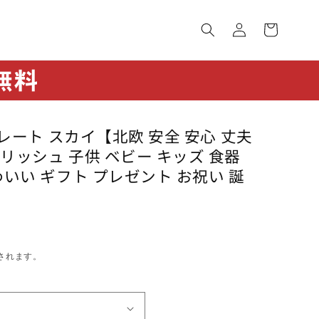
ロ
カ
グ
ー
イ
ト
ン
プレート スカイ【北欧 安全 安心 丈夫
リッシュ 子供 ベビー キッズ 食器
わいい ギフト プレゼント お祝い 誕
されます。