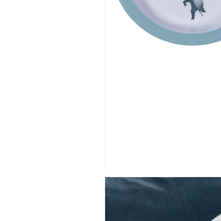
安
安
全
全
安
安
心
心
丈
丈
夫
夫
軽
軽
い
い
デ
デ
ン
ン
マ
マ
ー
ー
ク
ク
ス
ス
タ
タ
イ
イ
リ
リ
ッ
ッ