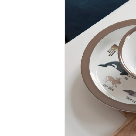
シ
シ
ュ
ュ
子
子
供
供
ベ
ベ
ビ
ビ
ー
ー
キ
キ
ッ
ッ
ズ
ズ
食
食
器
器
皿
皿
離
離
乳
乳
食
食
出
出
産
産
祝
祝