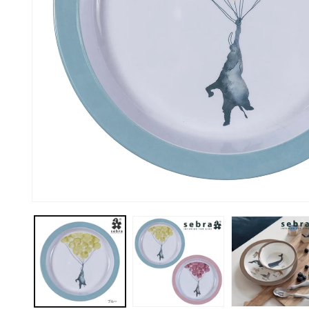
モ
ー
ダ
ル
で
メ
デ
ィ
ア