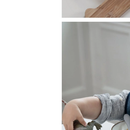
い
い
か
か
わ
わ
い
い
い
い
ギ
ギ
フ
フ
ト
ト
プ
プ
レ
レ
ゼ
ゼ
ン
ン
ト
ト
お
お
祝
祝
い
い
誕
誕
生
生
日】
日】