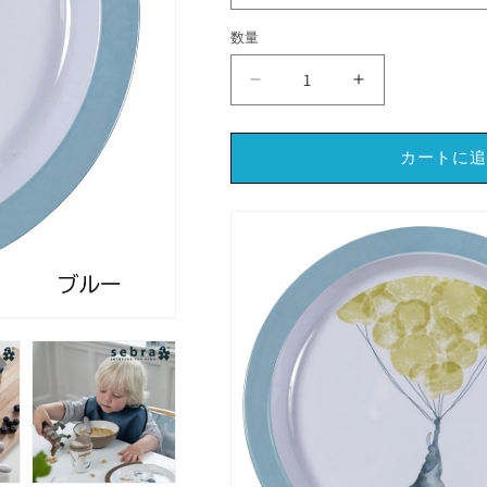
格
数量
Sebra/
Sebra/
セ
セ
バ
バ
カートに追
メ
メ
ラ
ラ
ミ
ミ
ン
ン
プ
プ
レ
レ
ー
ー
ト
ト
ス
ス
カ
カ
イ
イ
【北
【北
欧
欧