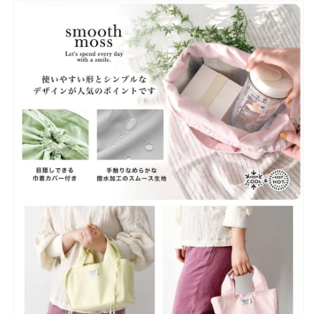
テ
テ
ル
ル
カ
カ
ラ
ラ
ー
ー
新
新
生
生
活
活
ミ
ミ
ニ
ニ
バ
バ
ッ
ッ
グ
グ
ラ
ラ
ン
ン
チ
チ
タ
タ
イ
イ
ム】
ム】