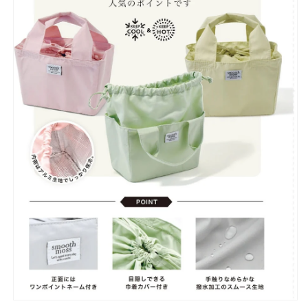
当
当
袋
袋
撥
撥
水
水
加
加
工
工
保
保
冷
冷
ギ
ギ
フ
フ
ト
ト
プ
プ
レ
レ
ゼ
ゼ
ン
ン
ト
ト
パ
パ
ス
ス