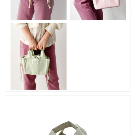
の
の
数
数
量
量
を
を
減
増
ら
や
す
す