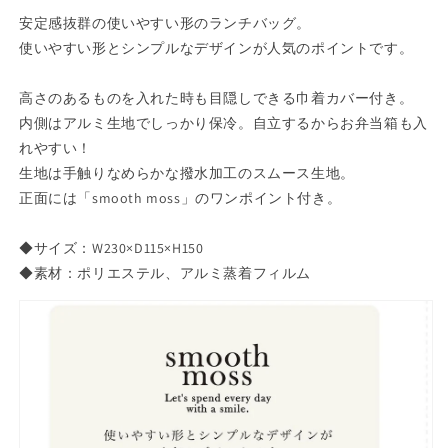
バ
バ
安定感抜群の使いやすい形のランチバッグ。
ッ
ッ
使いやすい形とシンプルなデザインが人気のポイントです。
グ
グ
A419【現
A419【現
高さのあるものを入れた時も目隠しできる巾着カバー付き。
代
代
内側はアルミ生地でしっかり保冷。自立するからお弁当箱も入
百
百
れやすい！
貨
貨
生地は手触りなめらかな撥水加工のスムース生地。
シ
シ
正面には「smooth moss」のワンポイント付き。
ン
ン
プ
プ
◆サイズ：W230×D115×H150
ル
ル
◆素材：ポリエステル、アルミ蒸着フィルム
お
お
弁
弁
当
当
ケ
ケ
ー
ー
ス
ス
お
お
弁
弁