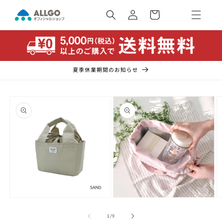
コンテ
カ
ンツに
ー
ロ
進む
ト
グ
イ
ン
夏季休業期間のお知らせ
商品情
報にス
キップ
モ
モ
ー
ー
の
1
/
9
ダ
ダ