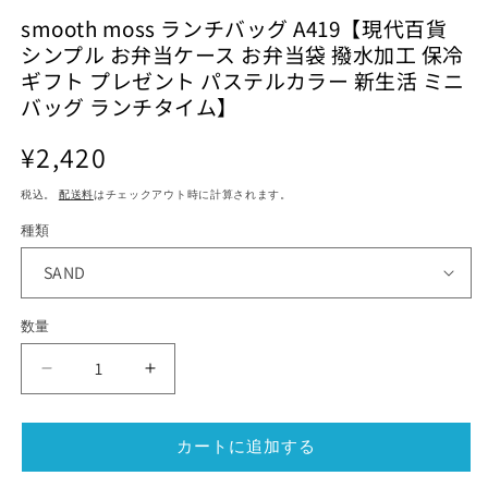
ル
ル
smooth moss ランチバッグ A419【現代百貨
で
で
シンプル お弁当ケース お弁当袋 撥水加工 保冷
メ
メ
デ
デ
ギフト プレゼント パステルカラー 新生活 ミニ
ィ
ィ
バッグ ランチタイム】
ア
ア
(1)
(2)
(3
通
を
¥2,420
を
開
開
常
く
く
税込。
配送料
はチェックアウト時に計算されます。
価
格
種類
数量
smooth
smooth
moss
moss
ラ
ラ
カートに追加する
ン
ン
チ
チ