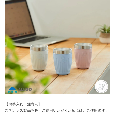
に
に
人
人
気
気
大
大
人
人
女
女
子
子
向
向
け
け
素
素
焼
焼
き
き
軽
軽
量
量
コ
コ
ッ
ッ
プ
プ
【お手入れ・注意点】
保
保
ステンレス製品を長くご使用いただくためには、ご使用後すぐ
温
温