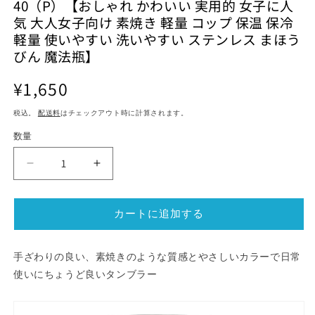
40（P）【おしゃれ かわいい 実用的 女子に人
ル
ル
気 大人女子向け 素焼き 軽量 コップ 保温 保冷
で
で
メ
メ
軽量 使いやすい 洗いやすい ステンレス まほう
デ
デ
びん 魔法瓶】
ィ
ィ
ア
ア
通
¥1,650
(2)
(1)
を
を
常
開
開
税込。
配送料
はチェックアウト時に計算されます。
価
く
く
格
数量
ロ
ロ
ー
ー
タ
タ
カートに追加する
ス
ス
タ
タ
ン
ン
手ざわりの良い、素焼きのような質感とやさしいカラーで日常
ブ
ブ
使いにちょうど良いタンブラー
ラ
ラ
ー
ー