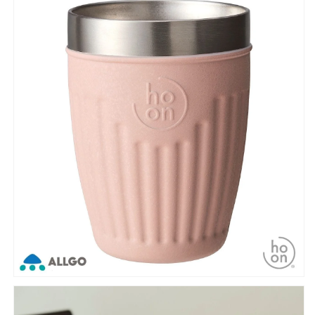
400ml
400ml
ピ
ピ
ン
ン
ク
ク
TBL-
TBL-
40（P）
40（P）
【お
【お
し
し
ゃ
ゃ
れ
れ
か
か
わ
わ
い
い
い
い
実
実
用
用
的
的
女
女
子
子