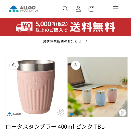
コンテ
カ
ンツに
ー
ロ
進む
ト
グ
イ
ン
夏季休業期間のお知らせ
商品情
報にス
キップ
モ
モ
ー
ー
ロータスタンブラー 400ml ピンク TBL-
ダ
ダ