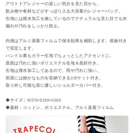
LEISURE
LEISURE
アウトドアレジャーの楽しい気分を見た目から。
BAG
BAG
飲み物や食材などがすっぽり入る大容量のレジャーバッグ。
レ
レ
生地には撥水加工を施しているのでナチュラルな見た目でも水
ジ
ジ
漏れや汚れをしっかり防止。
ャ
ャ
ー
ー
内側はアルミ蒸着フィルムで保冷効果を補助します。底板付き
バ
バ
で安定します。
ッ
ッ
ハンドル裏もカラー生地でちょっとしたアクセントに。
グ
グ
底面は汚れに強いポリエステル生地＆底鋲付き。
A627【現
A627【現
生地は撥水加工してあるので、雨や汚れに強い。
代
代
前面には細かなものを収納できる2ポケット付き。
百
百
取り外し可能な肩に優しいショルダーカバー付き。
貨
貨
ア
ア
ウ
ウ
◆サイズ：W370×D190×H260
ト
ト
◆素材：コットン、ポリエステル、アルミ蒸着フィルム
ド
ド
ア
ア
ピ
ピ