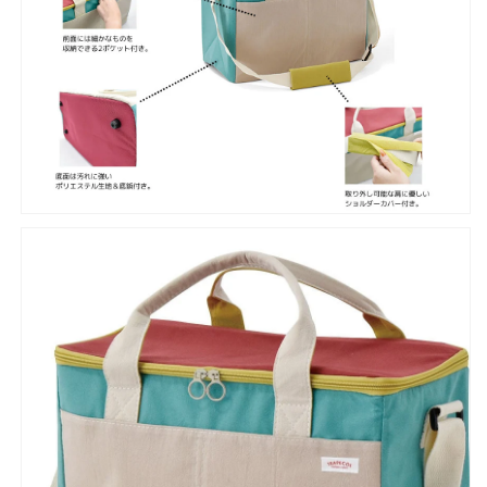
キ
キ
ャ
ャ
ン
ン
プ
プ
保
保
温
温
保
保
冷
冷
パ
パ
ス
ス
テ
テ
ル
ル
カ
カ
ラ
ラ
ー
ー
大
大
容
容
量
量