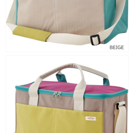
ナ
ナ
チ
チ
ュ
ュ
ラ
ラ
ル
ル
お
お
し
し
ゃ
ゃ
れ
れ
万
万
能】
能】
の
の
数
数
量
量
を
を
減
増
ら
や
す
す