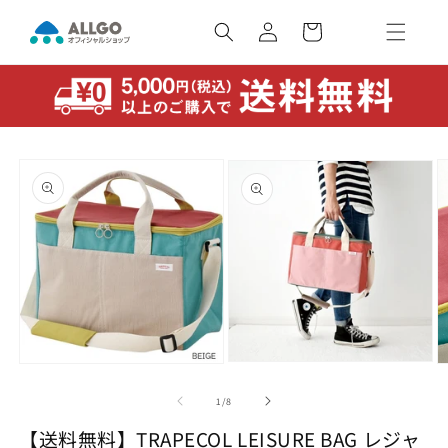
コンテ
カ
ンツに
ー
ロ
進む
ト
グ
イ
ン
商品情
報にス
キップ
モ
モ
ー
ー
の
1
/
8
ダ
ダ
ル
ル
【送料無料】TRAPECOL LEISURE BAG レジャ
で
で