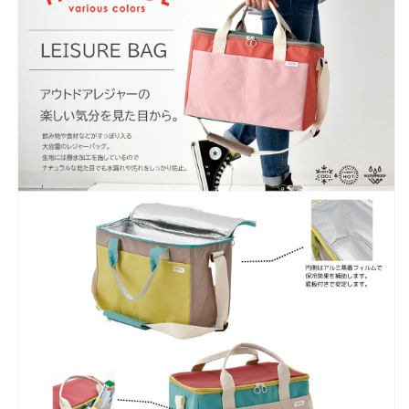
ク
ク
ニ
ニ
ッ
ッ
ク
ク
バ
バ
ー
ー
ベ
ベ
キ
キ
ュ
ュ
ー
ー
お
お
花
花
見
見
遠
遠
足
足
レ
レ
ジ
ジ
ャ
ャ
ー
ー