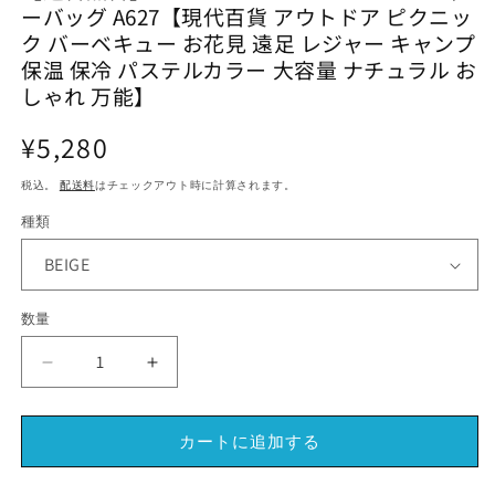
ーバッグ A627【現代百貨 アウトドア ピクニッ
メ
メ
デ
デ
ク バーベキュー お花見 遠足 レジャー キャンプ
ィ
ィ
保温 保冷 パステルカラー 大容量 ナチュラル お
ア
ア
しゃれ 万能】
(2)
(1)
(3
を
を
開
開
通
¥5,280
く
く
常
税込。
配送料
はチェックアウト時に計算されます。
価
格
種類
数量
【送
【送
料
料
無
無
カートに追加する
料】
料】
TRAPECOL
TRAPECOL