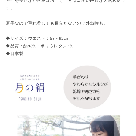
特性を持ちながら夏は涼しく、冬は暖かい快適な天然素材で
ー
ー
す。
TSU-
TSU-
400【シ
400【シ
薄手なので重ね着しても目立たないので外出時も。
ル
ル
ク
ク
◆サイズ：ウエスト：58～92cm
レ
レ
◆品質：絹98%・ポリウレタン2%
デ
デ
◆日本製
ィ
ィ
ー
ー
ス
ス
日
日
本
本
製
製
吸
吸
湿
湿
性
性
保
保
温
温
性
性