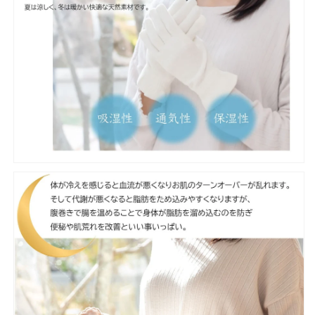
減
増
ら
や
す
す