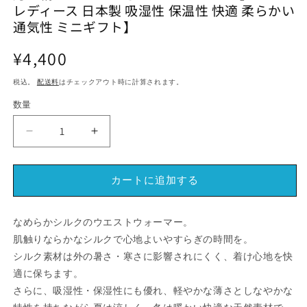
レディース 日本製 吸湿性 保温性 快適 柔らかい
メ
メ
デ
デ
通気性 ミニギフト】
ィ
ィ
ア
ア
通
¥4,400
(1)
(2)
(3
常
を
を
開
開
税込。
配送料
はチェックアウト時に計算されます。
価
く
く
格
数量
月
月
の
の
絹
絹
カートに追加する
ウ
ウ
エ
エ
ス
ス
なめらかシルクのウエストウォーマー。
ト
ト
肌触りならかなシルクで心地よいやすらぎの時間を。
ウ
ウ
シルク素材は外の暑さ・寒さに影響されにくく、着け心地を快
ォ
ォ
適に保ちます。
ー
ー
さらに、吸湿性・保湿性にも優れ、軽やかな薄さとしなやかな
マ
マ