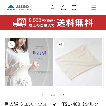
コンテ
カ
ンツに
ー
ロ
進む
ト
グ
イ
ン
商品情
報にス
キップ
モ
モ
ー
ー
の
1
/
2
ダ
ダ
ル
ル
月の絹 ウエストウォーマー TSU-400【シルク
で
で