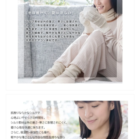
快
快
適
適
柔
柔
ら
ら
か
か
い
い
通
通
気
気
性
性
ミ
ミ
ニ
ニ
ギ
ギ
フ
フ
ト】
ト】
の
の
数
数
量
量
を
を